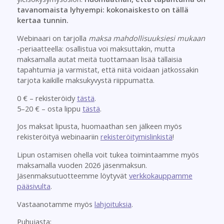
tavanomaista lyhyempi: kokonaiskesto on tällä
kertaa tunnin.
Webinaari on tarjolla
maksa mahdollisuuksiesi mukaan
-periaatteella: osallistua voi maksuttakin, mutta
maksamalla autat meitä tuottamaan lisää tällaisia
tapahtumia ja varmistat, että niitä voidaan jatkossakin
tarjota kaikille maksukyvystä riippumatta.
0 € – rekisteröidy
tästä
.
5–20 € – osta lippu
tästä
.
Jos maksat lipusta, huomaathan sen jälkeen myös
rekisteröityä webinaariin
rekisteröitymislinkistä
!
Lipun ostamisen ohella voit tukea toimintaamme myös
maksamalla
vuoden 2026
jäsenmaksun.
Jäsenmaksutuotteemme löytyvät
verkkokauppamme
pääsivulta
.
Vastaanotamme myös
lahjoituksia
.
Puhujasta: