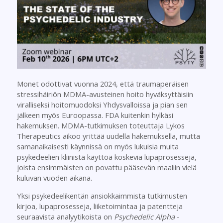
Monet odottivat vuonna 2024, että traumaperäisen
stressihäiriön MDMA-avusteinen hoito hyväksyttäisiin
viralliseksi hoitomuodoksi Yhdysvalloissa ja pian sen
jälkeen myös Euroopassa. FDA kuitenkin hylkäsi
hakemuksen. MDMA-tutkimuksen toteuttaja Lykos
Therapeutics aikoo yrittää uudella hakemuksella, mutta
samanaikaisesti käynnissä on myös lukuisia muita
psykedeelien kliinistä käyttöä koskevia lupaprosesseja,
joista ensimmäisten on povattu pääsevän maaliin vielä
kuluvan vuoden aikana.
Yksi psykedeelikentän ansiokkaimmista tutkimusten
kirjoa, lupaprosesseja, liiketoimintaa ja patentteja
seuraavista analyytikoista on
Psychedelic Alpha
-