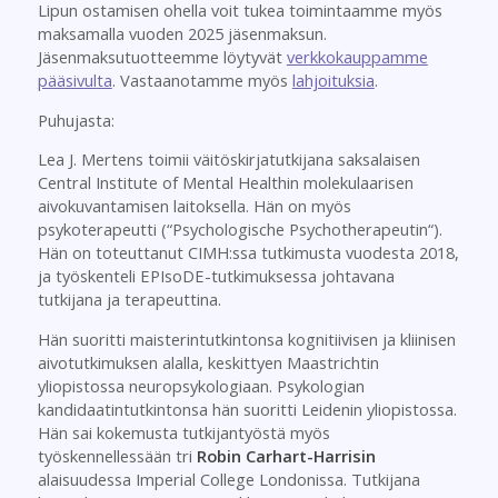
Lipun ostamisen ohella voit tukea toimintaamme myös
maksamalla vuoden 2025 jäsenmaksun.
Jäsenmaksutuotteemme löytyvät
verkkokauppamme
pääsivulta
. Vastaanotamme myös
lahjoituksia
.
Puhujasta:
Lea J. Mertens toimii väitöskirjatutkijana saksalaisen
Central Institute of Mental Healthin molekulaarisen
aivokuvantamisen laitoksella. Hän on myös
psykoterapeutti (“Psychologische Psychotherapeutin“).
Hän on toteuttanut CIMH:ssa tutkimusta vuodesta 2018,
ja työskenteli EPIsoDE-tutkimuksessa johtavana
tutkijana ja terapeuttina.
Hän suoritti maisterintutkintonsa kognitiivisen ja kliinisen
aivotutkimuksen alalla, keskittyen Maastrichtin
yliopistossa neuropsykologiaan. Psykologian
kandidaatintutkintonsa hän suoritti Leidenin yliopistossa.
Hän sai kokemusta tutkijantyöstä myös
työskennellessään tri
Robin Carhart-Harrisin
alaisuudessa Imperial College Londonissa. Tutkijana