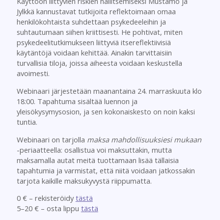
Käyttöön liittyvien riskien hallitsemiseksi Mustamo ja
Jylkkä kannustavat tutkijoita reflektoimaan omaa
henkilökohtaista suhdettaan psykedeeleihin ja
suhtautumaan siihen kriittisesti. He pohtivat, miten
psykedeelitutkimukseen liittyviä itsereflektiivisiä
käytäntöjä voidaan kehittää. Ainakin tarvittaisiin
turvallisia tiloja, joissa aiheesta voidaan keskustella
avoimesti.
Webinaari järjestetään maanantaina 24. marraskuuta klo
18:00. Tapahtuma sisältää luennon ja
yleisökysymysosion, ja sen kokonaiskesto on noin kaksi
tuntia.
Webinaari on tarjolla
maksa mahdollisuuksiesi mukaan
-periaatteella: osallistua voi maksuttakin, mutta
maksamalla autat meitä tuottamaan lisää tällaisia
tapahtumia ja varmistat, että niitä voidaan jatkossakin
tarjota kaikille maksukyvystä riippumatta.
0 € – rekisteröidy
tästä
5–20 € – osta lippu
tästä