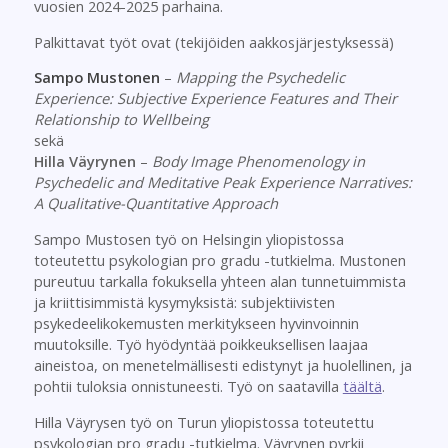
vuosien 2024-2025 parhaina.
Palkittavat työt ovat (tekijöiden aakkosjärjestyksessä)
Sampo Mustonen
–
Mapping the Psychedelic
Experience: Subjective Experience Features and Their
Relationship to Wellbeing
sekä
Hilla Väyrynen
–
Body Image Phenomenology in
Psychedelic and Meditative Peak Experience Narratives:
A Qualitative-Quantitative Approach
Sampo Mustosen työ on Helsingin yliopistossa
toteutettu psykologian pro gradu -tutkielma. Mustonen
pureutuu tarkalla fokuksella yhteen alan tunnetuimmista
ja kriittisimmistä kysymyksistä: subjektiivisten
psykedeelikokemusten merkitykseen hyvinvoinnin
muutoksille. Työ hyödyntää poikkeuksellisen laajaa
aineistoa, on menetelmällisesti edistynyt ja huolellinen, ja
pohtii tuloksia onnistuneesti. Työ on saatavilla
täältä
.
Hilla Väyrysen työ on Turun yliopistossa toteutettu
psykologian pro gradu -tutkielma. Väyrynen pyrkii