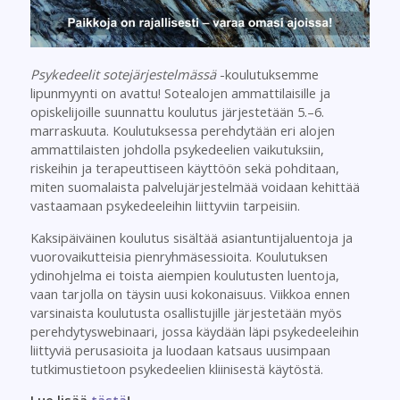
Psykedeelit sotejärjestelmässä
-koulutuksemme
lipunmyynti on avattu! Sotealojen ammattilaisille ja
opiskelijoille suunnattu koulutus järjestetään 5.–6.
marraskuuta. Koulutuksessa perehdytään eri alojen
ammattilaisten johdolla psykedeelien vaikutuksiin,
riskeihin ja terapeuttiseen käyttöön sekä pohditaan,
miten suomalaista palvelujärjestelmää voidaan kehittää
vastaamaan psykedeeleihin liittyviin tarpeisiin.
Kaksipäiväinen koulutus sisältää asiantuntijaluentoja ja
vuorovaikutteisia pienryhmäsessioita. Koulutuksen
ydinohjelma ei toista aiempien koulutusten luentoja,
vaan tarjolla on täysin uusi kokonaisuus. Viikkoa ennen
varsinaista koulutusta osallistujille järjestetään myös
perehdytyswebinaari, jossa käydään läpi psykedeeleihin
liittyviä perusasioita ja luodaan katsaus uusimpaan
tutkimustietoon psykedeelien kliinisestä käytöstä.