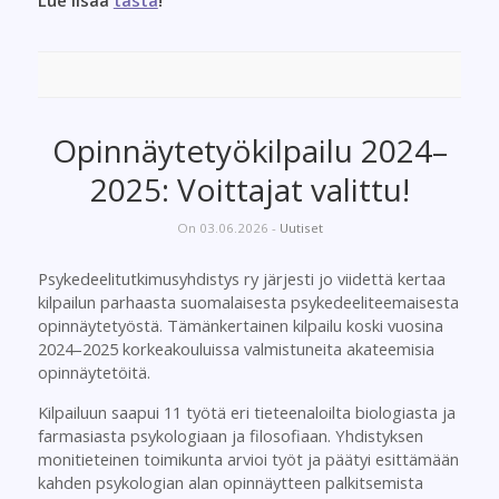
Lue lisää
tästä
!
Opinnäytetyökilpailu 2024–
2025: Voittajat valittu!
On 03.06.2026 -
Uutiset
Psykedeelitutkimusyhdistys ry järjesti jo viidettä kertaa
kilpailun parhaasta suomalaisesta psykedeeliteemaisesta
opinnäytetyöstä. Tämänkertainen kilpailu koski vuosina
2024–2025 korkeakouluissa valmistuneita akateemisia
opinnäytetöitä.
Kilpailuun saapui 11 työtä eri tieteenaloilta biologiasta ja
farmasiasta psykologiaan ja filosofiaan. Yhdistyksen
monitieteinen toimikunta arvioi työt ja päätyi esittämään
kahden psykologian alan opinnäytteen palkitsemista