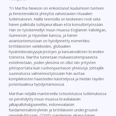
Tri Martha Newson on erikoistunut kuulumisen tunteen
ja ihmistenvälistä yhteyttä vahvistavien rituaalien
tutkimukseen. Näillä teemoilla on keskeinen rooli sekä
hänen palkitulla tutkijanurallaan että konsultintyössään.
Hän on työskennellyt muun muassa Englannin Valioliigan,
Guinnessin ja Hyundain kanssa, ja hänen
asiantuntemustaan on hyödynnetty esimerkiksi
brittiläisisten vankiloiden, globaalien
hyväntekeväisyysjärjestöjen ja kansainvälisten brändien
toimesta. Martha tunnetaan mukaansatempaavista
esitelmistään, joiden yleisönä on ollut niin yritysten
johtoportaita kuin ruohonjuuritason yhteisöjä. Johtajille
suunnatussa valmennustyössään hän auttaa
kompleksisten haasteiden käsittelyssä ja heidän täyden
potentiaalinsa hyödyntämisessä.
Marthan neljällä mantereella toteutetuissa tutkimuksissa
on perehdytty muun muassa brasilialaisiin
jalkapallohuligaaneihin, indonesialaisiin
fundamentalistiryhmiin ja brittiläiseen underground-
reivialakulttuuriin. COVID-pandemian aikana hänen