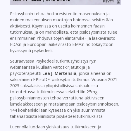
Psilosybiinin tehoa hoitoresistentin masennuksen ja
muiden masennuksen muotojen hoidossa selvitetään
aktiivisesti. Käynnissä on useita kolmannen faasin
tutkimuksia, ja on mahdollista, että psilosybiinistä tulee
ensimmäinen Yhdysvaltojen elintarvike- ja lääkevirasto
FDA:n ja Euroopan lääkevirasto EMA:n hoitokäyttöön
hyväksymä psykedeeli.
Seuraavassa Psykedeelitutkimusyhdistys ry:n
webinaarissa kuullaan väitöskirjatutkija ja
psykoterapeutti
Lea J. Mertensiä
, jonka aiheena on
saksalainen EPIsoDE-psilosybiinitutkimus. Vuosina 2021–
2023 saksalaisissa yliopistollisissa sairaaloissa
toteutetussa tutkimuksessa selvitettiin 25mg
psilosybiiniannosten tehoa verrattuna aktiiviseen
lumelääkkeeseen ja matalampaan psilosybiiniannokseen.
144 koehenkilöllään kyseessä on yksi suurimmista
tähänastisista kliinisistä psykedeelitutkimuksista.
Luennolla luodaan yleiskatsaus tutkimukseen ja