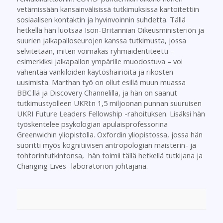
vetämissään kansainvälisissä tutkimuksissa kartoitettiin
sosiaalisen kontaktin ja hyvinvoinnin suhdetta. Tällä
hetkellä hän luotsaa Ison-Britannian Oikeusministeriön ja
suurien jalkapalloseurojen kanssa tutkimusta, jossa
selvitetään, miten voimakas ryhmäidentiteetti –
esimerkiksi jalkapallon ympärille muodostuva – voi
vähentää vankiloiden käytöshäiriöitä ja rikosten
uusimista. Marthan työ on ollut esillä muun muassa
BBC:llä ja Discovery Channelilla, ja hän on saanut
tutkimustyölleen UKRI:n 1,5 miljoonan punnan suuruisen
UKRI Future Leaders Fellowship -rahoituksen. Lisäksi hän
työskentelee psykologian apulaisprofessorina
Greenwichin yliopistolla. Oxfordin yliopistossa, jossa hän
suoritti myös kognitiivisen antropologian maisterin- ja
tohtorintutkintonsa, hän toimii tällä hetkellä tutkijana ja
Changing Lives -laboratorion johtajana.