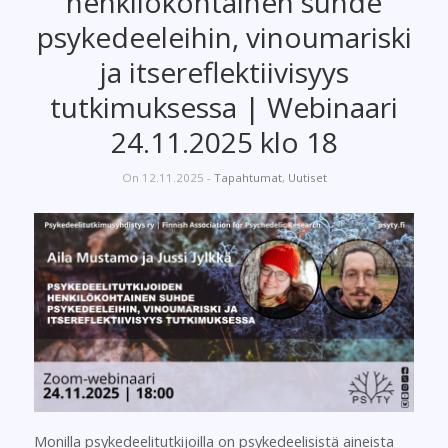
henkilökohtainen suhde
psykedeeleihin, vinoumariski
ja itsereflektiivisyys
tutkimuksessa | Webinaari
24.11.2025 klo 18
On 12.11.2025 -
Tapahtumat
,
Uutiset
Monilla psykedeelitutkijoilla on psykedeelisistä aineista