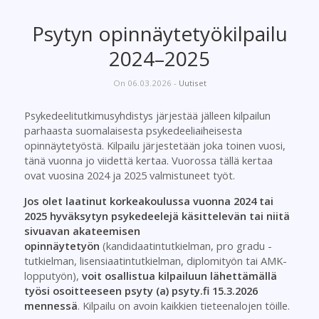
Psytyn opinnäytetyökilpailu
2024–2025
On 06.03.2026 -
Uutiset
Psykedeelitutkimusyhdistys järjestää jälleen kilpailun
parhaasta suomalaisesta psykedeeliaiheisesta
opinnäytetyöstä.
Kilpailu
järjestetään joka toinen vuosi,
tänä vuonna jo viidettä kertaa. Vuorossa tällä kertaa
ovat vuosina 2024 ja 2025 valmistuneet työt.
Jos olet laatinut korkeakoulussa vuonna 2024 tai
2025 hyväksytyn psykedeelejä käsittelevän tai niitä
sivuavan akateemisen
opinnäytetyön
(kandidaatintutkielman, pro gradu -
tutkielman, lisensiaatintutkielman, diplomityön tai AMK-
lopputyön),
voit osallistua kilpailuun lähettämällä
työsi osoitteeseen psyty (a) psyty.fi 15.3.2026
mennessä
.
Kilpailu
on avoin kaikkien tieteenalojen töille.