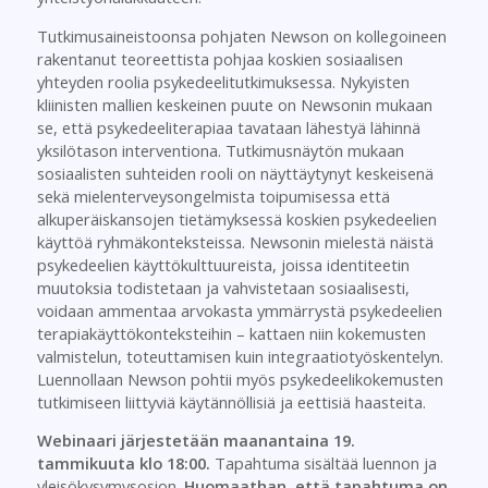
Tutkimusaineistoonsa pohjaten Newson on kollegoineen
rakentanut teoreettista pohjaa koskien sosiaalisen
yhteyden roolia psykedeelitutkimuksessa. Nykyisten
kliinisten mallien keskeinen puute on Newsonin mukaan
se, että psykedeeliterapiaa tavataan lähestyä lähinnä
yksilötason interventiona. Tutkimusnäytön mukaan
sosiaalisten suhteiden rooli on näyttäytynyt keskeisenä
sekä mielenterveysongelmista toipumisessa että
alkuperäiskansojen tietämyksessä koskien psykedeelien
käyttöä ryhmäkonteksteissa. Newsonin mielestä näistä
psykedeelien käyttökulttuureista, joissa identiteetin
muutoksia todistetaan ja vahvistetaan sosiaalisesti,
voidaan ammentaa arvokasta ymmärrystä psykedeelien
terapiakäyttökonteksteihin – kattaen niin kokemusten
valmistelun, toteuttamisen kuin integraatiotyöskentelyn.
Luennollaan Newson pohtii myös psykedeelikokemusten
tutkimiseen liittyviä käytännöllisiä ja eettisiä haasteita.
Webinaari järjestetään maanantaina 19.
tammikuuta klo 18:00.
Tapahtuma sisältää luennon ja
yleisökysymysosion.
Huomaathan, että tapahtuma on