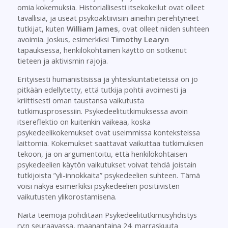
omia kokemuksia. Historiallisesti itsekokeilut ovat olleet
tavallisia, ja useat psykoaktiivisiin aineihin perehtyneet
tutkijat, kuten
William James
, ovat olleet niiden suhteen
avoimia. Joskus, esimerkiksi
Timothy Learyn
tapauksessa, henkilökohtainen käyttö on sotkenut
tieteen ja aktivismin rajoja.
Erityisesti humanistisissa ja yhteiskuntatieteissä on jo
pitkään edellytetty, että tutkija pohtii avoimesti ja
kriittisesti oman taustansa vaikutusta
tutkimusprosessiin. Psykedeelitutkimuksessa avoin
itsereflektio on kuitenkin vaikeaa, koska
psykedeelikokemukset ovat useimmissa konteksteissa
laittomia. Kokemukset saattavat vaikuttaa tutkimuksen
tekoon, ja on argumentoitu, että henkilökohtaisen
psykedeelien käytön vaikutukset voivat tehdä joistain
tutkijoista ”yli-innokkaita” psykedeelien suhteen. Tämä
voisi näkyä esimerkiksi psykedeelien positiivisten
vaikutusten ylikorostamisena.
Näitä teemoja pohditaan Psykedeelitutkimusyhdistys
ry:n seuraavassa, maanantaina 24. marraskuuta