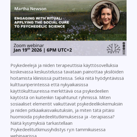
Psykedeelejä ja niiden terapeuttisia käyttösovelluksia
koskevassa keskustelussa tavataan painottaa yksilöiden
hoitamista kliinisissä puitteissa. Sekä niitä hyödyntävissä
kulttuuriperinteissä että nykyaikaisissa
käyttökulttuureissa merkittävä osa psykedeelien
käytöstä on kuitenkin tapahtunut ryhmissä. Miten
sosiaaliset elementit vaikuttavat psykedeelikokemuksiin
ja niiden pitkäaikaisvaikutuksiin, ja miten tätä pitäisi
huomioida psykedeelitutkimuksessa ja -terapiassa?
Näitä kysymyksiä tarkastellaan
Psykedeelitutkimusyhdistys ry:n tammikuisessa
webinaarissa.