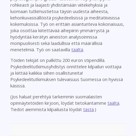
rohkeasti ja laajasti yhdistämään viitekehyksiä ja
luomaan tutkimustietoa täysin uudesta aiheesta,
kehonkuvasisällöistä psykedeelisissä ja meditatiivisissa
kokemuksissa. Työ on erittäin asiantunteva kokonaisuus,
joka osoittaa kiitettävää aihepiirin ymmärrystä ja
hyödyntää kerätyn aineiston analysoinnissa
monipuolisesti sekä laadullisia että määrällisiä
menetelmiä. Työ on saatavilla
täältä
.
Töiden tekijät on palkittu 200 euron stipendillä.
Psykedeelitutkimusyhdistys onnittelee kilpailun voittajia
ja kiittää kaikkia siihen osallistuneita!
Psykedeelitutkimuksen tulevaisuus Suomessa on hyvissä
käsissä.
(Jos haluat perehtyä tarkemmin suomalaisten
opinnäytetöiden kirjoon, löydät tietokantamme
täältä
.
Tiedot aiemmista kilpailuista löydät
tästä
.)