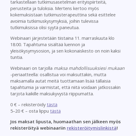
tarkastellaan tutkimusasetelman erityispiirteitä,
perusteita ja tuloksia. Mertens kertoo myös
kokemuksistaan tutkimusterapeuttina sekä esittelee
avoimia tutkimuskysymyksiä, joihin tulevissa
tutkimuksissa olisi syytä paneutua.
Webinaari järjestetään tiistaina 11. marraskuuta klo
18:00. Tapahtuma sisältää luennon ja
yleisökysymysosion, ja sen kokonaiskesto on noin kaksi
tuntia.
Webinaari on tarjolla
maksa mahdollisuuksiesi mukaan
-periaatteella: osallistua voi maksuttakin, mutta
maksamalla autat meitä tuottamaan lisää tällaisia
tapahtumia ja varmistat, että niitä voidaan jatkossakin
tarjota kaikille maksukyvystä riippumatta.
0 € – rekisteröidy
tästä
5–20 € – osta lippu
tästä
Jos maksat lipusta, huomaathan sen jälkeen myös
rekisteröityä webinaariin
rekisteröitymislinkistä
!