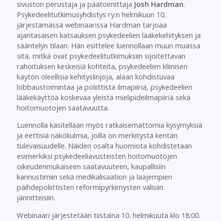
sivuston perustaja ja päätoimittaja
Josh Hardman
.
Psykedeelitutkimusyhdistys ry:n helmikuun 10.
järjestämässä webinaarissa Hardman tarjoaa
ajantasaisen katsauksen psykedeelien lääkekehityksen ja
sääntelyn tilaan. Hän esittelee luennollaan muun muassa
sitä, mitkä ovat psykedeelitutkimuksiin sijoitettavan
rahoituksen keskeisiä kohteita, psykedeelien kliinisen
käytön oleellisia kehityslinjoja, alaan kohdistuvaa
lobbaustoimintaa ja poliittista ilmapiiriä, psykedeelien
lääkekäyttöä koskevaa yleistä mielipideilmapiiriä sekä
hoitomuotojen saatavuutta.
Luennolla käsitellään myös ratkaisemattomia kysymyksiä
ja eettisiä näkökulmia, joilla on merkitystä kentän
tulevaisuudelle. Näiden osalta huomiota kohdistetaan
esimerkiksi psykedeeliavusteisten hoitomuotojen
oikeudenmukaiseen saatavuuteen, kaupallisiin
kannustimiin sekä medikalisaation ja laajempien
päihdepoliittisten reformipyrkimysten välisiin
jännitteisiin.
Webinaari järjestetään tiistaina 10. helmikuuta klo 18:00.