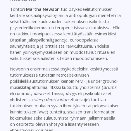
Tohtori
Martha Newson
tuo psykedeelitutkimuksen
kentälle sosiaalipsykologian ja antropologian menetelmiä
selvittääkseen kuuluvuuden kokemuksen vaikutusta
psykedeelikokemusten terapeuttisissa vaikutuksissa. Hän
on tutkinut monipuolisessa kenttätyössään esimerkiksi
Brasilian jalkapallohuligaaneja, eurooppalaisia
saunayhteisöjä ja brittiläistä reivikulttuuria. Yhdeksi
hänen ydinkysymyksekseen on muodostunut rituaalien
vaikutukset sosiaalisten siteiden muodostumiseen.
Newsonin ensimmäisessä psykedeeleihin keskittyneessä
tutkimuksessa tutkittiin retrospektiivisen
poikkileikkaustutkimuksen keinoin reivi- ja underground-
musiikkitapahtumia. 4D:ksi kutsuttu yhdistelmä (
d
rums
eli rummut,
d
ance
eli tanssi,
d
rugs
eli psykoaktiiviset
yhdisteet ja
sleep
d
eprivation
eli univaje) tuottaa
tutkimuksen mukaan syvän ihmetyksen tai pelonsekaisen
kunnioituksen (awe) tunteita, sisäisen transformaation
kokemuksia sekä sulautumista ryhmään. Jälkimmäisellä
on osoitettu olevan yhteyksiä lisääntyneeseen
yhteistyöhalukkuuteen.