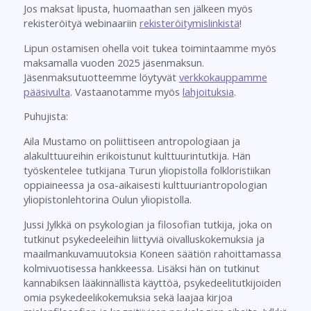
Jos maksat lipusta, huomaathan sen jälkeen myös
rekisteröityä webinaariin
rekisteröitymislinkistä
!
Lipun ostamisen ohella voit tukea toimintaamme myös
maksamalla vuoden 2025 jäsenmaksun.
Jäsenmaksutuotteemme löytyvät
verkkokauppamme
pääsivulta
. Vastaanotamme myös
lahjoituksia
.
Puhujista:
Aila Mustamo on poliittiseen antropologiaan ja
alakulttuureihin erikoistunut kulttuurintutkija. Hän
työskentelee tutkijana Turun yliopistolla folkloristiikan
oppiaineessa ja osa-aikaisesti kulttuuriantropologian
yliopistonlehtorina Oulun yliopistolla.
Jussi Jylkkä on psykologian ja filosofian tutkija, joka on
tutkinut psykedeeleihin liittyviä oivalluskokemuksia ja
maailmankuvamuutoksia Koneen säätiön rahoittamassa
kolmivuotisessa hankkeessa. Lisäksi hän on tutkinut
kannabiksen lääkinnällistä käyttöä, psykedeelitutkijoiden
omia psykedeelikokemuksia sekä laajaa kirjoa