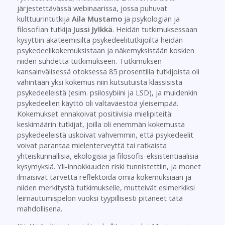
järjestettävässä webinaarissa, jossa puhuvat
kulttuurintutkija
Aila Mustamo
ja psykologian ja
filosofian tutkija
Jussi Jylkkä
. Heidän tutkimuksessaan
kysyttiin akateemisilta psykedeelitutkijoilta heidän
psykedeelikokemuksistaan ja näkemyksistään koskien
niiden suhdetta tutkimukseen. Tutkimuksen
kansainvälisessä otoksessa 85 prosentilla tutkijoista oli
vähintään yksi kokemus niin kutsutuista klassisista
psykedeeleistä (esim. psilosybiini ja LSD), ja muidenkin
psykedeelien käyttö oli valtaväestöä yleisempää.
Kokemukset ennakoivat positiivisia mielipiteitä:
keskimäärin tutkijat, joilla oli enemmän kokemusta
psykedeeleistä uskoivat vahvemmin, että psykedeelit
voivat parantaa mielenterveyttä tai ratkaista
yhteiskunnallisia, ekologisia ja filosofis-eksistentiaalisia
kysymyksiä. Yli-innokkuuden riski tunnistettiin, ja monet
ilmaisivat tarvetta reflektoida omia kokemuksiaan ja
niiden merkitystä tutkimukselle, mutteivät esimerkiksi
leimautumispelon vuoksi tyypillisesti pitäneet tätä
mahdollisena.