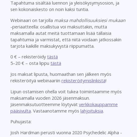
Tapahtuma sisältää luennon ja yleisökysymysosion, ja
sen kokonaiskesto on noin kaksi tuntia.
Webinaari on tarjolla
maksa mahdollisuuksiesi mukaan
-periaatteella: osallistua voi maksuttakin, mutta
maksamalla autat meitä tuottamaan lisää tällaisia
tapahtumia ja varmistat, että niitä voidaan jatkossakin
tarjota kaikille maksukyvystä riippumatta.
0 € – rekisteröidy
tästä
5–20 € – osta lippu
tästä
Jos maksat lipusta, huomaathan sen jälkeen myös
rekisteröityä webinaariin
rekisteröitymislinkistä
!
Lipun ostamisen ohella voit tukea toimintaamme myös
maksamalla vuoden 2026 jäsenmaksun.
Jäsenmaksutuotteemme löytyvät
verkkokauppamme
pääsivulta
. Vastaanotamme myös
lahjoituksia
.
Puhujasta:
Josh Hardman perusti vuonna 2020 Psychedelic Alpha -