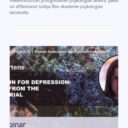
mielenfilosofian ja kognitiivisen psykologian aiheita. Jylkkä
on affilioitunut tutkija Åbo Akademin psykologian
laitoksella.