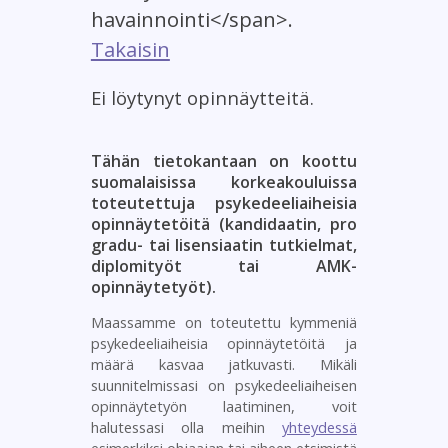
havainnointi</span>.
Takaisin
Ei löytynyt opinnäytteitä.
Tähän tietokantaan on koottu
suomalaisissa korkeakouluissa
toteutettuja psykedeeliaiheisia
opinnäytetöitä (kandidaatin, pro
gradu- tai lisensiaatin tutkielmat,
diplomityöt tai AMK-
opinnäytetyöt).
Maassamme on toteutettu kymmeniä
psykedeeliaiheisia opinnäytetöitä ja
määrä kasvaa jatkuvasti. Mikäli
suunnitelmissasi on psykedeeliaiheisen
opinnäytetyön laatiminen, voit
halutessasi olla meihin
yhteydessä