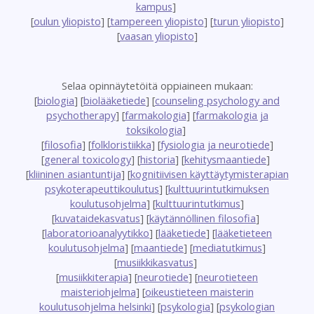
kampus
]
[
oulun yliopisto
] [
tampereen yliopisto
] [
turun yliopisto
]
[
vaasan yliopisto
]
Selaa opinnäytetöitä oppiaineen mukaan:
[
biologia
] [
biolääketiede
] [
counseling psychology and
psychotherapy
] [
farmakologia
] [
farmakologia ja
toksikologia
]
[
filosofia
] [
folkloristiikka
] [
fysiologia ja neurotiede
]
[
general toxicology
] [
historia
] [
kehitysmaantiede
]
[
kliininen asiantuntija
] [
kognitiivisen käyttäytymisterapian
psykoterapeuttikoulutus
] [
kulttuurintutkimuksen
koulutusohjelma
] [
kulttuurintutkimus
]
[
kuvataidekasvatus
] [
käytännöllinen filosofia
]
[
laboratorioanalyytikko
] [
lääketiede
] [
lääketieteen
koulutusohjelma
] [
maantiede
] [
mediatutkimus
]
[
musiikkikasvatus
]
[
musiikkiterapia
] [
neurotiede
] [
neurotieteen
maisteriohjelma
] [
oikeustieteen maisterin
koulutusohjelma helsinki
] [
psykologia
] [
psykologian