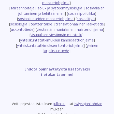
maisteriohjelma
]
[
sairaanhoitaja
] [
solu- ja systeemifysiologia
] [
sosiaalialan
johtaminen ja kehitääminen
] [
sosiaalipolitiikka
]
[
sosiaalitieteiden maisteriohjelma
] [
sosiaalityö
]
[
sosiologia
] [
teatteritaide
] [
translationaalinen lääketiede
]
[
uskontotiede
] [
viestinnän monialainen maisteriohjelma
]
[
visuaalisen viestinnän muotoilu
]
[
yhteiskuntatutkimuksen kandidaattiohjelma
]
[
yhteiskuntatutkimuksen tohtoriohjelma
] [
yleinen
kirjallisuustiede
]
Ehdota opinnäytetyötä lisättäväksi
tietokantaamme!
Voit järjestää listauksen
julkaisu
– tai
lisäysajankohdan
mukaan