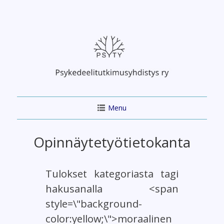
Skip
to
content
Menu
Opinnäytetyötietokanta
Tulokset kategoriasta tagi
hakusanalla <span
style=\"background-
color:yellow;\">moraalinen