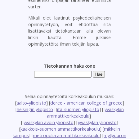
esimerkiksi ohjaajan tai aiheen etsimistä
varten.
Mikäli olet laatinut psykedeeliaiheisen
opinnäytetyön, voit ehdottaa sitä
lisättäväksi tietokantaan alla olevan
linkin kautta. Emme julkaise
opinnäytetöitä ilman tekijän lupaa.
Tietokannan hakukone
Selaa opinnäytetöitä korkeakoulun mukaan:
[
aalto-yliopisto
] [
deree - american college of greece
]
[
helsingin yliopisto
] [
itä-suomen yliopisto
] [
jyväskylän
ammattikorkeakoulu
]
[
jyväskylän avoin yliopisto
] [
jyväskylän yliopisto
]
[
kaakkois-suomen ammattikorkeakoulu
] [
mikkelin
kampus
] [
metropolia ammattikorkeakoulu
] [
myllypuron