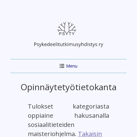
Skip
to
content
Menu
Opinnäytetyötietokanta
Tulokset kategoriasta
oppiaine hakusanalla
sosiaalitieteiden
maisteriohjelma.
Takaisin