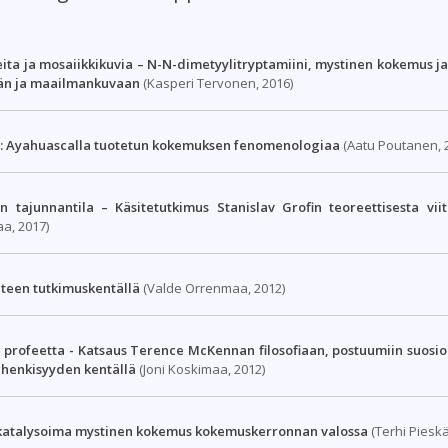
ta ja mosaiikkikuvia – N-N-dimetyylitryptamiini, mystinen kokemus ja
än ja maailmankuvaan
(Kasperi Tervonen, 2016)
a: Ayahuascalla tuotetun kokemuksen fenomenologiaa
(Aatu Poutanen, 
n tajunnantila – Käsitetutkimus Stanislav Grofin teoreettisesta vii
a, 2017)
eteen tutkimuskentällä
(Valde Orrenmaa, 2012)
profeetta - Katsaus Terence McKennan filosofiaan, postuumiin suosioo
 henkisyyden kentällä
(Joni Koskimaa, 2012)
katalysoima mystinen kokemus kokemuskerronnan valossa
(Terhi Pieskä