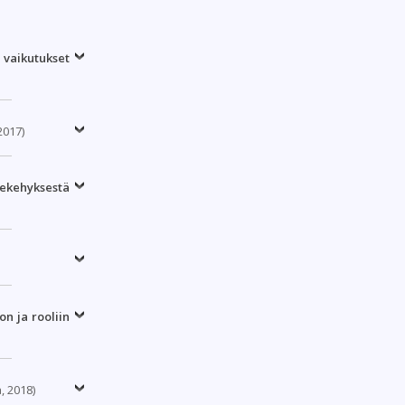
 vaikutukset
2017)
tekehyksestä
n ja rooliin
, 2018)