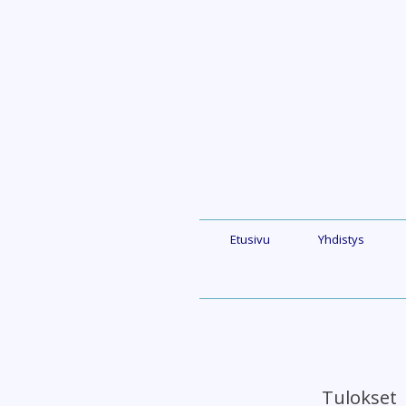
Skip
to
content
Etusivu
Yhdistys
Tulokset