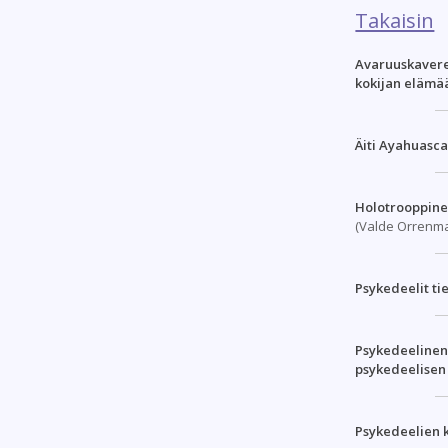
Takaisin
Avaruuskaverei
kokijan elämä
Äiti Ayahuasc
Holotrooppine
(Valde Orrenma
Psykedeelit ti
Psykedeelinen 
psykedeelisen
Psykedeelien 