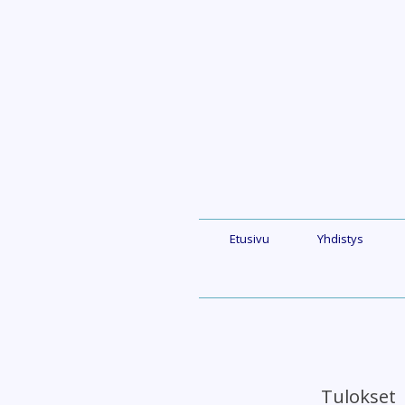
Skip
to
content
Etusivu
Yhdistys
Tulokset