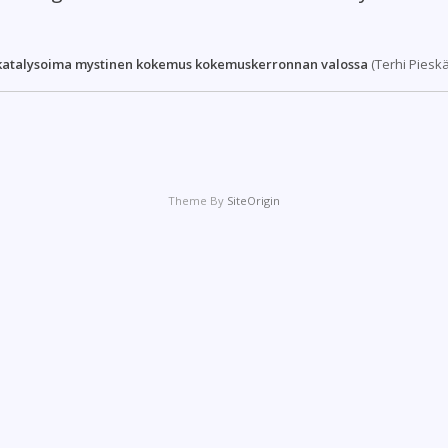
katalysoima
mystinen kokemus
kokemuskerronnan valossa
(Terhi Pieskä
Theme By
SiteOrigin