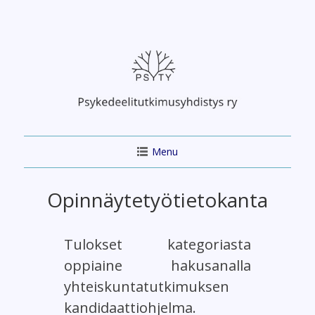
Skip
to
content
Menu
Opinnäytetyötietokanta
Tulokset kategoriasta
oppiaine hakusanalla
yhteiskuntatutkimuksen
kandidaattiohjelma.