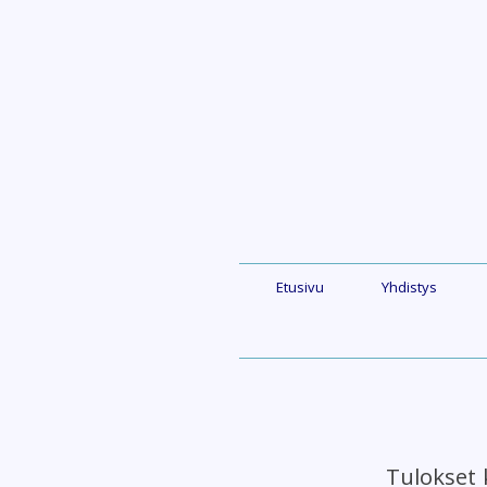
Skip
to
content
Etusivu
Yhdistys
Tulokset 