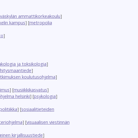
yväskylän ammattikorkeakoulu
]
kelin kampus
] [
metropolia
to
]
kologia ja toksikologia
]
hitysmaantiede
]
utkimuksen koulutusohjelma
]
kimus
] [
musiikkikasvatus
]
hjelma helsinki
] [
psykologia
]
politiikka
] [
sosiaalitieteiden
teriohjelma
] [
visuaalisen viestinnän
leinen kirjallisuustiede
]