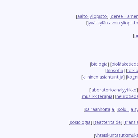
[
aalto-yliopisto
] [
deree - amer
[
jyväskylän avoin yliopist
[
o
[
biologia
] [
biolääketied
[
filosofia
] [
folklo
[
kliininen asiantuntija
] [
kogni
[
laboratorioanalyytikko
]
[
musiikkiterapia
] [
neurotied
[
sairaanhoitaja
] [
solu- ja s
[
sosiologia
] [
teatteritaide
] [
transl
[
yhteiskuntatutkimuk