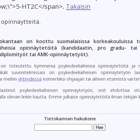
low;\">5-HT2C</span>.
Takaisin
t opinnäytteitä.
okantaan on koottu suomalaisissa korkeakouluissa t
aiheisia opinnäytetöitä (kandidaatin, pro gradu- tai l
 diplomityöt tai AMK-opinnäytetyöt).
n toteutettu kymmeniä psykedeeliaiheisia opinnäytetöitä ja 
Mikäli suunnitelmissasi on psykedeeliaiheisen opinnäytetyön laa
la meihin
yhteydessä
esimerkiksi ohjaajan tai aiheen etsimistä varten
laatinut psykedeeliaiheisen opinnäytetyön, voit ehdottaa sitä
lla olevan linkin kautta. Emme julkaise opinnäytetöitä ilman tekijän 
Tietokannan hakukone