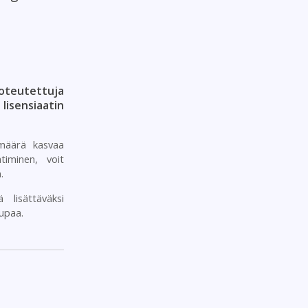
oteutettuja
isensiaatin
määrä kasvaa
timinen, voit
.
 lisättäväksi
lupaa.