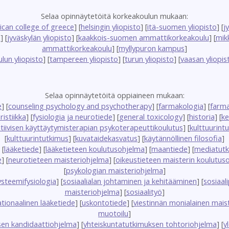
Selaa opinnäytetöitä korkeakoulun mukaan:
ican college of greece
] [
helsingin yliopisto
] [
itä-suomen yliopisto
] [
j
o
] [
jyväskylän yliopisto
] [
kaakkois-suomen ammattikorkeakoulu
] [
mik
ammattikorkeakoulu
] [
myllypuron kampus
]
ulun yliopisto
] [
tampereen yliopisto
] [
turun yliopisto
] [
vaasan yliopis
Selaa opinnäytetöitä oppiaineen mukaan:
e
] [
counseling psychology and psychotherapy
] [
farmakologia
] [
farma
ristiikka
] [
fysiologia ja neurotiede
] [
general toxicology
] [
historia
] [
ke
tiivisen käyttäytymisterapian psykoterapeuttikoulutus
] [
kulttuurint
[
kulttuurintutkimus
] [
kuvataidekasvatus
] [
käytännöllinen filosofia
]
 [
lääketiede
] [
lääketieteen koulutusohjelma
] [
maantiede
] [
mediatut
e
] [
neurotieteen maisteriohjelma
] [
oikeustieteen maisterin koulutuso
[
psykologian maisteriohjelma
]
ysteemifysiologia
] [
sosiaalialan johtaminen ja kehitääminen
] [
sosiaali
maisteriohjelma
] [
sosiaalityö
]
ationaalinen lääketiede
] [
uskontotiede
] [
viestinnän monialainen mais
muotoilu
]
sen kandidaattiohjelma
] [
yhteiskuntatutkimuksen tohtoriohjelma
] [
y