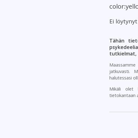
color:yel
Ei löytyny
Tähän tiet
psykedeeli
tutkielmat,
Maassamme o
jatkuvasti. 
halutessasi ol
Mikäli olet 
tietokantaan a