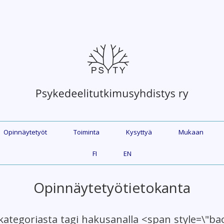
Opinnäytetyöt
Toiminta
Kysyttyä
Mukaan
FI
EN
Opinnäytetyötietokanta
kategoriasta tagi hakusanalla <span style=\"b