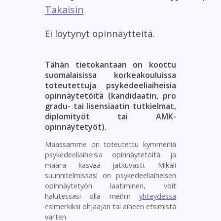
Takaisin
Ei löytynyt opinnäytteitä.
Tähän tietokantaan on koottu
suomalaisissa korkeakouluissa
toteutettuja psykedeeliaiheisia
opinnäytetöitä (kandidaatin, pro
gradu- tai lisensiaatin tutkielmat,
diplomityöt tai AMK-
opinnäytetyöt).
Maassamme on toteutettu kymmeniä
psykedeeliaiheisia opinnäytetöitä ja
määrä kasvaa jatkuvasti. Mikäli
suunnitelmissasi on psykedeeliaiheisen
opinnäytetyön laatiminen, voit
halutessasi olla meihin
yhteydessä
esimerkiksi ohjaajan tai aiheen etsimistä
varten.