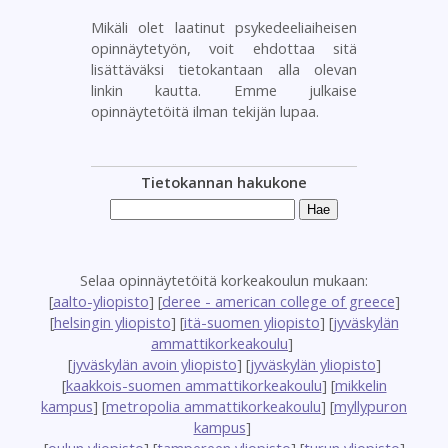
Mikäli olet laatinut psykedeeliaiheisen
opinnäytetyön, voit ehdottaa sitä
lisättäväksi tietokantaan alla olevan
linkin kautta. Emme julkaise
opinnäytetöitä ilman tekijän lupaa.
Tietokannan hakukone
Selaa opinnäytetöitä korkeakoulun mukaan:
[
aalto-yliopisto
] [
deree - american college of greece
]
[
helsingin yliopisto
] [
itä-suomen yliopisto
] [
jyväskylän
ammattikorkeakoulu
]
[
jyväskylän avoin yliopisto
] [
jyväskylän yliopisto
]
[
kaakkois-suomen ammattikorkeakoulu
] [
mikkelin
kampus
] [
metropolia ammattikorkeakoulu
] [
myllypuron
kampus
]
[
oulun yliopisto
] [
tampereen yliopisto
] [
turun yliopisto
]