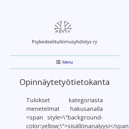
Skip
to
content
Menu
Opinnäytetyötietokanta
Tulokset kategoriasta
menetelmat hakusanalla
<span style=\"background-
color:yellow;\">sisällönanalyysi</span