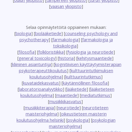
[
vaasan yliopisto
]
Selaa opinnäytetöitä oppiaineen mukaan:
[
biologia
] [
biolääketiede
] [
counseling psychology and
psychotherapy
] [
farmakologia
] [
farmakologia ja
toksikologia
]
[
filosofia
] [
folkloristiikka
] [
fysiologia ja neurotiede
]
[
general toxicology
] [
historia
] [
kehitysmaantiede
]
[
kliininen asiantuntija
] [
kognitiivisen käyttäytymisterapian
psykoterapeuttikoulutus
] [
kulttuurintutkimuksen
koulutusohjelma
] [
kulttuurintutkimus
]
[
kuvataidekasvatus
] [
käytännöllinen filosofia
]
[
laboratorioanalyytikko
] [
lääketiede
] [
lääketieteen
koulutusohjelma
] [
maantiede
] [
mediatutkimus
]
[
musiikkikasvatus
]
[
musiikkiterapia
] [
neurotiede
] [
neurotieteen
maisteriohjelma
] [
oikeustieteen maisterin
koulutusohjelma helsinki
] [
psykologia
] [
psykologian
maisteriohjelma
]