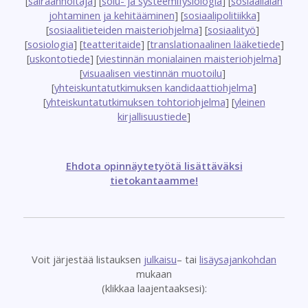
[
sairaanhoitaja
] [
solu- ja systeemifysiologia
] [
sosiaalialan
johtaminen ja kehitääminen
] [
sosiaalipolitiikka
]
[
sosiaalitieteiden maisteriohjelma
] [
sosiaalityö
]
[
sosiologia
] [
teatteritaide
] [
translationaalinen lääketiede
]
[
uskontotiede
] [
viestinnän monialainen maisteriohjelma
]
[
visuaalisen viestinnän muotoilu
]
[
yhteiskuntatutkimuksen kandidaattiohjelma
]
[
yhteiskuntatutkimuksen tohtoriohjelma
] [
yleinen
kirjallisuustiede
]
Ehdota opinnäytetyötä lisättäväksi
tietokantaamme!
Voit järjestää listauksen
julkaisu
– tai
lisäysajankohdan
mukaan
(klikkaa laajentaaksesi):