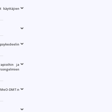
t käyttäjien
sykedeelin
rapioihin ja
ysongelmien
5-MeO-
DMT
:n