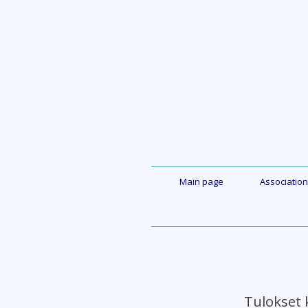
Skip
to
content
Main page
Association
Tulokset 