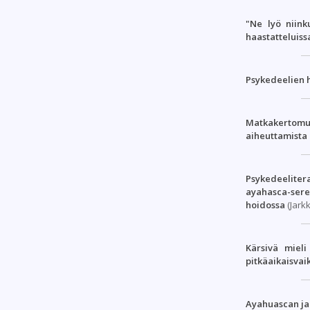
"Ne lyö niink
haastatteluiss
Psykedeelien h
Matkakertom
aiheuttamista 
Psykedeeliter
ayahasca-ser
hoidossa
(Jark
Kärsivä mieli
pitkäaikaisvai
Ayahuascan j