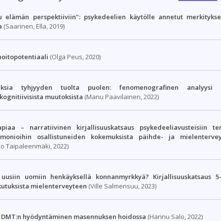
u elämän perspektiiviin": psykedeelien käytölle annetut merkitykse
a
(Saarinen, Ella, 2019)
oitopotentiaali
(Olga Peus, 2020)
uksia tyhjyyden tuolta puolen: fenomenografinen analyysi p
kognitiivisista muutoksista
(Manu Paavilainen, 2022)
apiaa – narratiivinen kirjallisuuskatsaus psykedeeliavusteisiin te
emonioihin osallistuneiden kokemuksista päihde- ja mielenterve
ko Taipaleenmäki, 2022)
 uusiin uomiin henkäyksellä konnanmyrkkyä? Kirjallisuuskatsaus 
kutuksista mielenterveyteen
(Ville Salmensuu, 2023)
a
DMT
:n hyödyntäminen masennuksen hoidossa
(Hannu Salo, 2022)