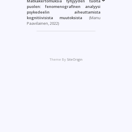
Matkakertomuksia tyhjyyden tuolta
puolen: fenomenografinen analyysi
psykedeelin aiheuttamista
kognitiivisista muutoksista
(Manu
Paavilainen, 2022)
Theme By
SiteOrigin