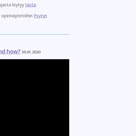
ajasta löytyy
tästä
.
n opinnäytetöihin
Psytyn
and how?
30.01.2020