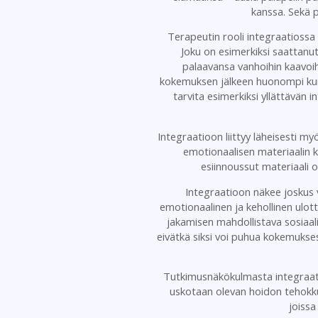
kanssa. Sekä p
Terapeutin rooli integraatiossa 
Joku on esimerkiksi saattanu
palaavansa vanhoihin kaavoih
kokemuksen jälkeen huonompi kuin
tarvita esimerkiksi yllättävän 
Integraatioon liittyy läheisesti
emotionaalisen materiaalin 
esiinnoussut materiaali on
Integraatioon näkee joskus vi
emotionaalinen ja kehollinen ulot
jakamisen mahdollistava sosiaal
eivätkä siksi voi puhua kokemukses
Tutkimusnäkökulmasta integraatio
uskotaan olevan hoidon tehokkuu
joissa