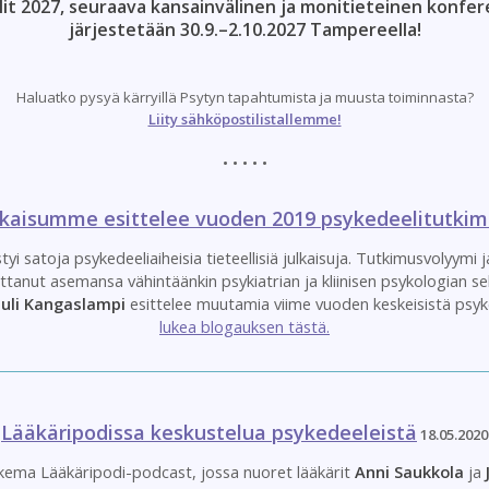
it 2027, seuraava kansainvälinen ja monitieteinen konfe
järjestetään 30.9.–2.10.2027 Tampereella!
Haluatko pysyä kärryillä Psytyn tapahtumista ja muusta toiminnasta?
Liity sähköpostilistallemme!
​
• • • • •
ulkaisumme esittelee vuoden 2019 psykedeelitutkim
i satoja psykedeeliaiheisia tieteellisiä julkaisuja. Tutkimusvolyymi j
ttanut asemansa vähintäänkin psykiatrian ja kliinisen psykologian se
uli Kangaslampi
esittelee muutamia viime vuoden keskeisistä psyke
lukea blogauksen tästä.
Lääkäripodissa keskustelua psykedeeleistä
18.05.2020
kema Lääkäripodi-podcast, jossa nuoret lääkärit
Anni Saukkola
ja