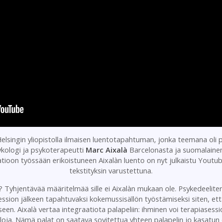
lsingin yliopistolla ilmaisen luentotapahtuman, jonka teemana oli 
kologi ja psykoterapeutti
Marc Aixalà
Barcelonasta ja suomalaine
ioon työssään erikoistuneen Aixalàn luento on nyt julkaistu Yout
tekstityksin varustettuna.
 Tyhjentävää määritelmää sille ei Aixalàn mukaan ole. Psykedeelite
ession jälkeen tapahtuvaksi kokemussisällön työstämiseksi siten, et
een. Aixalà vertaa integraatiota palapeliin: ihminen voi terapiasess
loja. Nämä palat on saatava sovitettua yhteen palapelin jo kasatu