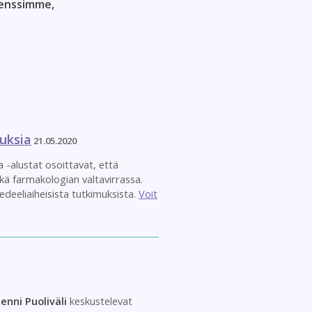
renssimme,
uksia
21.05.2020
a -alustat osoittavat, että
kä farmakologian valtavirrassa.
deeliaiheisista tutkimuksista.
Voit
Jenni Puoliväli
keskustelevat