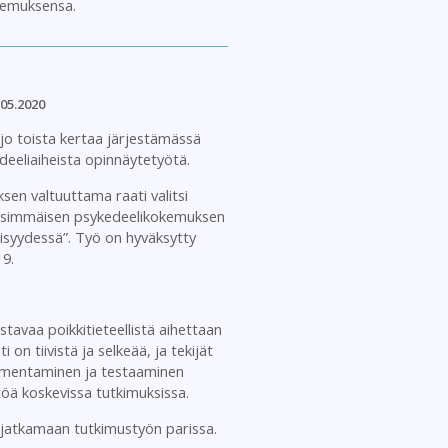
kemuksensa.
.05.2020
 jo toista kertaa järjestämässä
eeliaiheista opinnäytetyötä.
uksen valtuuttama raati valitsi
nsimmäisen psykedeelikokemuksen
syydessä”. Työ on hyväksytty
9.
tavaa poikkitieteellistä aihettaan
on tiivistä ja selkeää, ja tekijät
uomentaminen ja testaaminen
öä koskevissa tutkimuksissa.
jia jatkamaan tutkimustyön parissa.