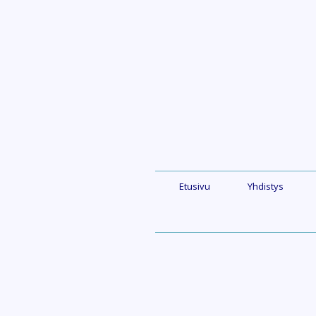
Skip
to
content
Etusivu
Yhdistys