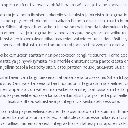
alapeliä että uutta osasta pitää hioa ja työstää, jotta ne sopivat su
on tarjota apua ihmisen kokemiin vaikeuksiin ja oireisiin. Integraat
t saada psykedeelikokemusten aikana hienoja oivalluksia, mutta h
in. Silloin integraation tarkoituksena on maksimoida kokemuksen hyö
 ennen sitä, ja integraatiosta haetaan apua negatiivisten vaikutu
intensiivisen kokemuksen aikaansaamien vaikeiden tunteiden käsittelyss
seuraa ahdistusta, unettomuutta tai jopa skitsotyyppisiä oireita.
 myös kokemuksen saattaminen päätökseen (engl. “closure”). Tämä ed
käsittelyä ja hyväksymistä. Yksi merkki onnistuneesta päätöksestä o
 jollain tasolla käsitelty siten, ettei pintaan nouse jatkuvasti uusia, 
itattavan vain kognitiivisena, rationaalisena prosessina. Siihen liit
tuvuus. On myös tärkeää ottaa huomioon integraation sosiaalinen puol
inen ympäristö, on vähemmän vaikeuksia integraatiossa kuin heillä,
ta. Psykedeeliterapiassa katsotaankin siksi hyödyksi, että potilaal
lisäksi erillisiä, valmistavia ja integroivia keskustelusessioita.
 on yksi psykedeeliavusteisten terapiamuotojen heikoimmin tunnetui
den kannalta suuri merkitys, ja lähitulevaisuudessa tullaankin toi
 vertaillaan nimenomaisesti integraation eri lähestymistapojen vaiku