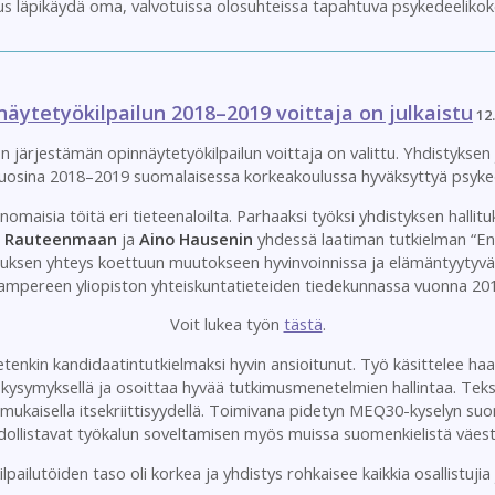
us läpikäydä oma, valvotuissa olosuhteissa tapahtuva psykedeeliko
äytetyökilpailun 2018–2019 voittaja on julkaistu
12
n järjestämän opinnäytetyökilpailun voittaja on valittu. Yhdistyksen
a vuosina 2018–2019 suomalaisessa korkeakoulussa hyväksyttyä psyked
rinomaisia töitä eri tieteenaloilta. Parhaaksi työksi yhdistyksen hallit
a Rauteenmaan
ja
Aino Hausenin
yhdessä laatiman tutkielman “E
ksen yhteys koettuun muutokseen hyvinvoinnissa ja elämäntyytyväi
ampereen yliopiston yhteiskuntatieteiden tiedekunnassa vuonna 201
Voit lukea työn
tästä
.
nkin kandidaatintutkielmaksi hyvin ansioitunut. Työ käsittelee haas
kysymyksellä ja osoittaa hyvää tutkimusmenetelmien hallintaa. Teksti 
mukaisella itsekriittisyydellä. Toimivana pidetyn MEQ30-kyselyn s
dollistavat työkalun soveltamisen myös muissa suomenkielistä väest
! Kilpailutöiden taso oli korkea ja yhdistys rohkaisee kaikkia osallistu