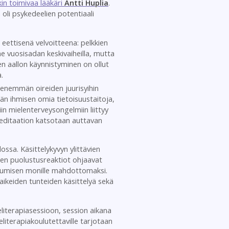
in toimivaa lääkäri
Antti Huplia
.
oli psykedeelien potentiaali
eettisenä velvoitteena: pelkkien
me vuosisadan keskivaiheilla, mutta
n aallon käynnistyminen on ollut
.
enemmän oireiden juurisyihin
n ihmisen omia tietoisuustaitoja,
in mielenterveysongelmiin liittyy
 meditaation katsotaan auttavan
ssa. Käsittelykyvyn ylittävien
elen puolustusreaktiot ohjaavat
outumisen monille mahdottomaksi.
aikeiden tunteiden käsittelyä sekä
literapiasessioon, session aikana
literapiakoulutettaville tarjotaan