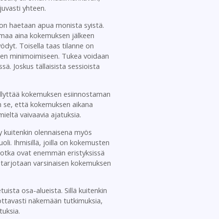
juvasti yhteen.
ioon haetaan apua monista syistä.
uomaa aina kokemuksen jälkeen
dyt. Toisella taas tilanne on
sten minimoimiseen. Tukea voidaan
ä. Joskus tällaisista sessioista
ellyttää kokemuksen esiinnostaman
n se, että kokemuksen aikana
mieltä vaivaavia ajatuksia.
tyy kuitenkin olennaisena myös
i. Ihmisillä, joilla on kokemusten
 jotka ovat enemmän eristyksissä
le tarjotaan varsinaisen kokemuksen
sta osa-alueista. Sillä kuitenkin
vottavasti näkemään tutkimuksia,
tuksia.