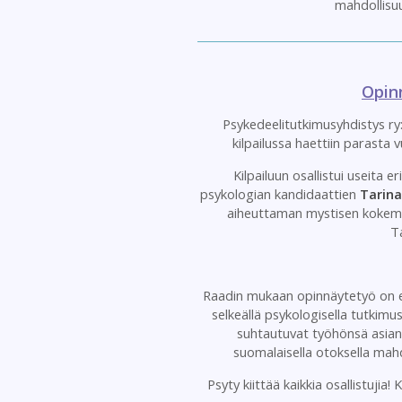
mahdollisu
Opinn
Psykedeelitutkimusyhdistys ry:
kilpailussa haettiin parast
Kilpailuun osallistui useita e
psykologian kandidaattien
Tarin
aiheuttaman mystisen kokemu
T
Raadin mukaan opinnäytetyö on ete
selkeällä psykologisella tutkimus
suhtautuvat työhönsä asian
suomalaisella otoksella mah
Psyty kiittää kaikkia osallistujia