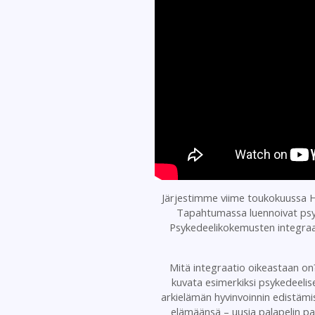
Järjestimme viime toukokuussa He
Tapahtumassa luennoivat psy
Psykedeelikokemusten integraat
Mitä integraatio oikeastaan on?
kuvata esimerkiksi psykedeelis
arkielämän hyvinvoinnin edistämis
elämäänsä – uusia palapelin pa