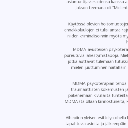
asiantuntijavieraidensa kanssa 
Jakson teemana oli “Mielent
Käytössä olevien hoitomuotojen 
ennakkoluulojen ei tulisi antaa ra
niiden kriminalisoinnin myötä m
MDMA-avusteisen psykoterapi
pureutuvia lähestymistapoja. Mie
jotka auttavat tulemaan tutuksi 
mielen juuttuminen haitallisii
MDMA-psykoterapian tehoa tutk
traumaattisten kokemusten ja n
pakenemaan kivuliailta tunteilt
MDMA:sta ollaan kiinnostuneita, k
Aihepiirin yleisen esittelyn ohe
tapahtuvia asioita ja jälkeenpäin