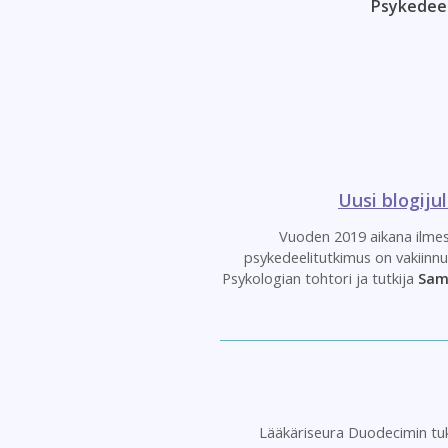
Psykedeel
Uusi blogij
Vuoden 2019 aikana ilmesty
psykedeelitutkimus on vakiinnu
Psykologian tohtori ja tutkija
Sam
Lääkäriseura Duodecimin tu