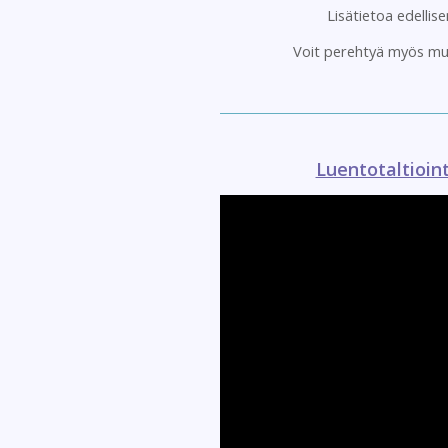
Lisätietoa edellis
Voit perehtyä myös muih
Luentotaltioin