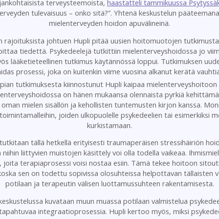
ajankohtaisista terveysteemoista,
haastatteli tammikuussa Psytyssäk
erveyden tulevaisuus – onko sitä?”. Yhtenä keskustelun pääteemana 
mielenterveyden hoidon apuvälineinä.
rajoituksista johtuen Hupli pitää uus
ien hoitomuotojen tutkimusta 
joittaa tiedettä. Psykedeelejä tutkittiin mielenterveyshoidossa jo vii
yös lääketieteellinen tutkimus käytännössä loppui. Tutkimuksen uude
hidas prosessi, joka on kuitenkin viime vuosina alkanut kerätä vauhtia
an tutkimuksesta kiinnostunut Hupli kaipaa mielenterveyshoitoon 
lenterveyshoidossa on hänen mukaansa olennaista pyrkiä kehittämää
oman mielen sisällön ja kehollisten tuntemusten kirjon kanssa. Moni
n toimintamalleihin, joiden ulkopuolelle psykedeelien tai esimerkiksi
kurkistamaan.
itaan tällä hetkellä erityisesti traumaperäisen stressihäiriön hoido
iihin liittyvien muistojen käsittely voi olla todella vaikeaa. Ihmismi
a, joita terapiaprosessi voisi nostaa esiin. Tämä tekee hoitoon sit
oska sen on todettu sopivissa olosuhteissa helpottavan tällaisten v
potilaan ja terapeutin välisen luottamussuhteen rakentamisesta.
lla keskustelussa kuvataan muun muassa potilaan valmistelua psykedee
 tapahtuvaa integraatioprosessia. Hupli kertoo myös, miksi psykedee