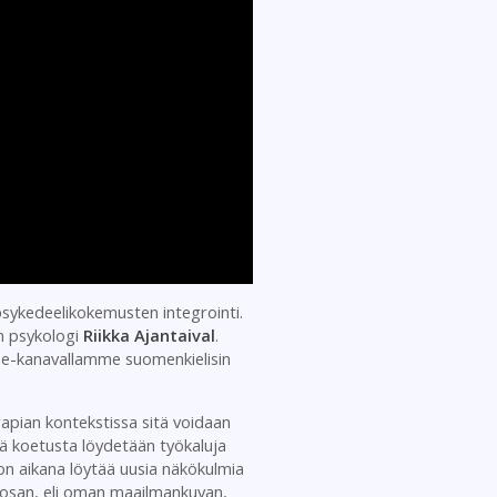
psykedeelikokemusten integrointi.
n psykologi
Riikka Ajantaival
.
ube-kanavallamme suomenkielisin
rapian kontekstissa sitä voidaan
tä koetusta löydetään työkaluja
ion aikana löytää uusia näkökulmia
n osan, eli oman maailmankuvan,