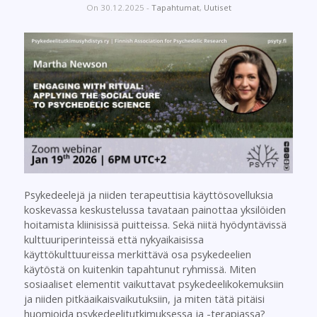
On 30.12.2025 -
Tapahtumat
,
Uutiset
Psykedeelejä ja niiden terapeuttisia käyttösovelluksia
koskevassa keskustelussa tavataan painottaa yksilöiden
hoitamista kliinisissä puitteissa. Sekä niitä hyödyntävissä
kulttuuriperinteissä että nykyaikaisissa
käyttökulttuureissa merkittävä osa psykedeelien
käytöstä on kuitenkin tapahtunut ryhmissä. Miten
sosiaaliset elementit vaikuttavat psykedeelikokemuksiin
ja niiden pitkäaikaisvaikutuksiin, ja miten tätä pitäisi
huomioida psykedeelitutkimuksessa ja -terapiassa?