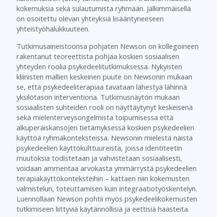
kokemuksia sekä sulautumista ryhmään. Jälkimmäisellä
on osoitettu olevan yhteyksiä lisääntyneeseen
yhteistyöhalukkuuteen.
Tutkimusaineistoonsa pohjaten Newson on kollegoineen
rakentanut teoreettista pohjaa koskien sosiaalisen
yhteyden roolia psykedeelitutkimuksessa. Nykyisten
kliinisten mallien keskeinen puute on Newsonin mukaan
se, että psykedeeliterapiaa tavataan lähestyä lähinnä
yksilötason interventiona. Tutkimusnäytön mukaan
sosiaalisten suhteiden rooli on näyttäytynyt keskeisenä
sekä mielenterveysongelmista toipumisessa että
alkuperäiskansojen tietämyksessä koskien psykedeelien
käyttöä ryhmäkonteksteissa. Newsonin mielestä näistä
psykedeelien käyttökulttuureista, joissa identiteetin
muutoksia todistetaan ja vahvistetaan sosiaalisesti,
voidaan ammentaa arvokasta ymmärrystä psykedeelien
terapiakäyttökonteksteihin – kattaen niin kokemusten
valmistelun, toteuttamisen kuin integraatiotyöskentelyn.
Luennollaan Newson pohtii myös psykedeelikokemusten
tutkimiseen liittyviä käytännöllisiä ja eettisiä haasteita.