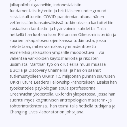
jalkapallohuligaaneihin, indonesialaisiin
fundamentalistiryhmiin ja brittiläiseen underground-
reivialakulttuuriin. COVID-pandemian aikana hänen
vetämissään kansainvälisissä tutkimuksissa kartoitettiin
sosiaalisen kontaktin ja hyvinvoinnin suhdetta. Tällä
hetkellä hän luotsaa Ison-Britannian Oikeusministeriön ja
suurien jalkapalloseurojen kanssa tutkimusta, jossa
selvitetään, miten voimakas ryhmäidentiteetti –
esimerkiksi jalkapallon ympärille muodostuva – voi
vähentää vankiloiden käytöshäiriöitä ja rikosten
uusimista. Marthan työ on ollut esillä muun muassa
BBC:llä ja Discovery Channelilla, ja hän on saanut
tutkimustyölleen UKRI:n 1,5 miljoonan punnan suuruisen
UKRI Future Leaders Fellowship -rahoituksen. Lisäksi hän
työskentelee psykologian apulaisprofessorina
Greenwichin yliopistolla. Oxfordin yliopistossa, jossa hän
suoritti myös kognitiivisen antropologian maisterin- ja
tohtorintutkintonsa, hän toimii tällä hetkellä tutkijana ja
Changing Lives -laboratorion johtajana.