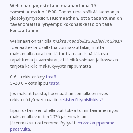
Webinaari järjestetään maanantaina 19.
tammikuuta klo 18:00.
Tapahtuma sisältää luennon ja
yleisökysymysosion.
Huomaathan, että tapahtuma on
tavanomaista lyhyempi: kokonaiskesto on tällä
kertaa tunnin.
Webinaari on tarjolla
maksa mahdollisuuksiesi mukaan
-periaatteella: osallistua voi maksuttakin, mutta
maksamalla autat meitä tuottamaan lisää tällaisia
tapahtumia ja varmistat, että niitä voidaan jatkossakin
tarjota kaikille maksukyvystä riippumatta.
0 € – rekisteröidy
tästä
.
5–20 € – osta lippu
tästä
.
Jos maksat lipusta, huomaathan sen jälkeen myös
rekisteröityä webinaariin
rekisteröitymislinkistä
!
Lipun ostamisen ohella voit tukea toimintaamme myös
maksamalla
vuoden 2026
jäsenmaksun.
Jäsenmaksutuotteemme löytyvät
verkkokauppamme
pääsivulta
.