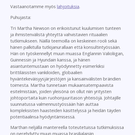
Vastaanotamme myös
lahjoituksia
.
Puhujasta:
Tri Martha Newson on erikoistunut kuulumisen tunteen
ja ihmistenvälistä yhteyttä vahvistavien rituaalien
tutkimukseen. Näillä teemoilla on keskeinen rooli sekä
hänen palkitulla tutkijanurallaan että konsultintyössään.
Hän on työskennellyt muun muassa Englannin Valioliigan,
Guinnessin ja Hyundain kanssa, ja hänen
asiantuntemustaan on hyödynnetty esimerkiksi
brittiläisisten vankiloiden, globaalien
hyväntekeväisyysjärjestöjen ja kansainvälisten brändien
toimesta. Martha tunnetaan mukaansatempaavista
esitelmistään, joiden yleisönä on ollut niin yritysten
johtoportaita kuin ruohonjuuritason yhteisöjä. Johtajille
suunnatussa valmennustyössään hän auttaa
kompleksisten haasteiden käsittelyssä ja heidän täyden
potentiaalinsa hyödyntämisessä.
Marthan neljällä mantereella toteutetuissa tutkimuksissa
on perehdytty muun muassa brasilialaisiin