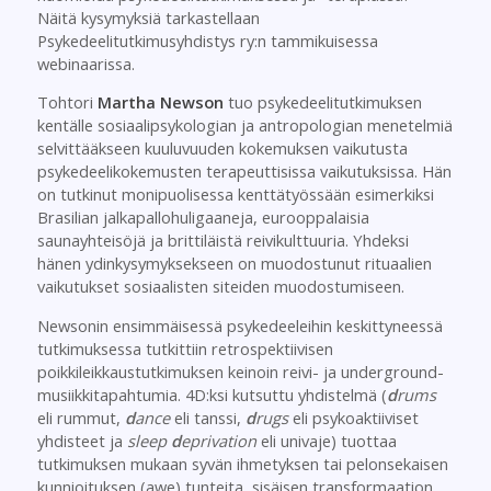
Näitä kysymyksiä tarkastellaan
Psykedeelitutkimusyhdistys ry:n tammikuisessa
webinaarissa.
Tohtori
Martha Newson
tuo psykedeelitutkimuksen
kentälle sosiaalipsykologian ja antropologian menetelmiä
selvittääkseen kuuluvuuden kokemuksen vaikutusta
psykedeelikokemusten terapeuttisissa vaikutuksissa. Hän
on tutkinut monipuolisessa kenttätyössään esimerkiksi
Brasilian jalkapallohuligaaneja, eurooppalaisia
saunayhteisöjä ja brittiläistä reivikulttuuria. Yhdeksi
hänen ydinkysymyksekseen on muodostunut rituaalien
vaikutukset sosiaalisten siteiden muodostumiseen.
Newsonin ensimmäisessä psykedeeleihin keskittyneessä
tutkimuksessa tutkittiin retrospektiivisen
poikkileikkaustutkimuksen keinoin reivi- ja underground-
musiikkitapahtumia. 4D:ksi kutsuttu yhdistelmä (
d
rums
eli rummut,
d
ance
eli tanssi,
d
rugs
eli psykoaktiiviset
yhdisteet ja
sleep
d
eprivation
eli univaje) tuottaa
tutkimuksen mukaan syvän ihmetyksen tai pelonsekaisen
kunnioituksen (awe) tunteita, sisäisen transformaation