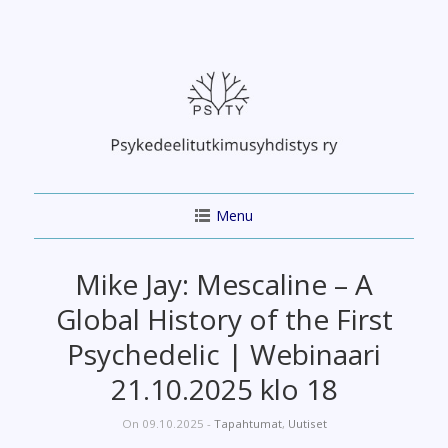
Skip
to
content
Menu
Mike Jay: Mescaline – A
Global History of the First
Psychedelic | Webinaari
21.10.2025 klo 18
On 09.10.2025 -
Tapahtumat
,
Uutiset