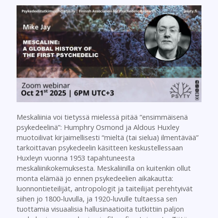
Meskaliinia voi tietyssä mielessä pitää “ensimmäisenä
psykedeelinä”: Humphry Osmond ja Aldous Huxley
muotoilivat kirjaimellisesti “mieltä (tai sielua) ilmentävää”
tarkoittavan psykedeelin käsitteen keskustellessaan
Huxleyn vuonna 1953 tapahtuneesta
meskaliinikokemuksesta. Meskaliinilla on kuitenkin ollut
monta elämää jo ennen psykedeelien aikakautta:
luonnontieteilijät, antropologit ja taiteilijat perehtyivät
siihen jo 1800-luvulla, ja 1920-luvulle tultaessa sen
tuottamia visuaalisia hallusinaatioita tutkittiin paljon