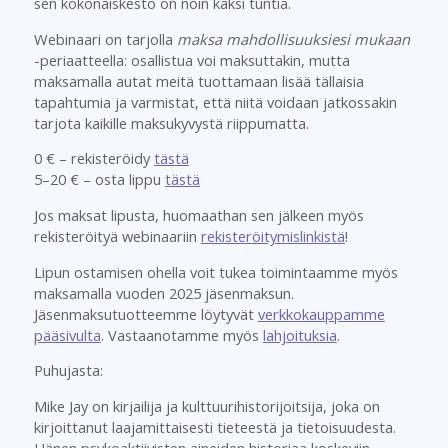
sen kokonaiskesto on noin kaksi tuntia.
Webinaari on tarjolla
maksa mahdollisuuksiesi mukaan
-periaatteella: osallistua voi maksuttakin, mutta
maksamalla autat meitä tuottamaan lisää tällaisia
tapahtumia ja varmistat, että niitä voidaan jatkossakin
tarjota kaikille maksukyvystä riippumatta.
0 € – rekisteröidy
tästä
5–20 € – osta lippu
tästä
Jos maksat lipusta, huomaathan sen jälkeen myös
rekisteröityä webinaariin
rekisteröitymislinkistä
!
Lipun ostamisen ohella voit tukea toimintaamme myös
maksamalla vuoden 2025 jäsenmaksun.
Jäsenmaksutuotteemme löytyvät
verkkokauppamme
pääsivulta
. Vastaanotamme myös
lahjoituksia
.
Puhujasta:
Mike Jay on kirjailija ja kulttuurihistorijoitsija, joka on
kirjoittanut laajamittaisesti tieteestä ja tietoisuudesta.
Hänen psykoaktiivisten aineiden historiaa koskeviin