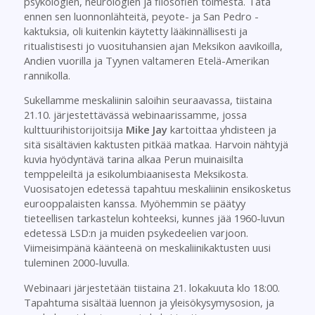
psykologien, neurologien ja filosofien toimesta. Tätä
ennen sen luonnonlähteitä, peyote- ja San Pedro -
kaktuksia, oli kuitenkin käytetty lääkinnällisesti ja
ritualistisesti jo vuosituhansien ajan Meksikon aavikoilla,
Andien vuorilla ja Tyynen valtameren Etelä-Amerikan
rannikolla.
Sukellamme meskaliinin saloihin seuraavassa, tiistaina
21.10. järjestettävässä webinaarissamme, jossa
kulttuurihistorijoitsija
Mike Jay
kartoittaa yhdisteen ja
sitä sisältävien kaktusten pitkää matkaa. Harvoin nähtyjä
kuvia hyödyntävä tarina alkaa Perun muinaisilta
temppeleiltä ja esikolumbiaanisesta Meksikosta.
Vuosisatojen edetessä tapahtuu meskaliinin ensikosketus
eurooppalaisten kanssa. Myöhemmin se päätyy
tieteellisen tarkastelun kohteeksi, kunnes jää 1960-luvun
edetessä LSD:n ja muiden psykedeelien varjoon.
Viimeisimpänä käänteenä on meskaliinikaktusten uusi
tuleminen 2000-luvulla.
Webinaari järjestetään tiistaina 21. lokakuuta klo 18:00.
Tapahtuma sisältää luennon ja yleisökysymysosion, ja