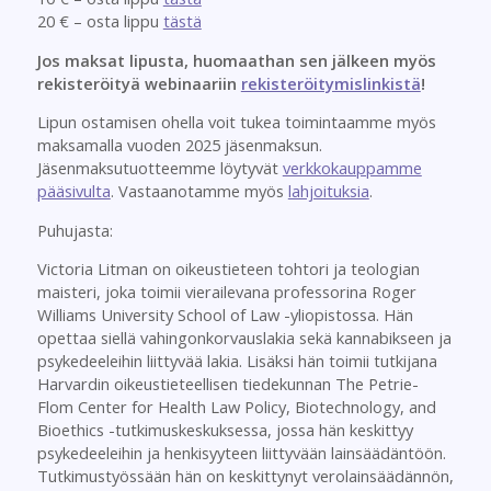
20 € – osta lippu
tästä
Jos maksat lipusta, huomaathan sen jälkeen myös
rekisteröityä webinaariin
rekisteröitymislinkistä
!
Lipun ostamisen ohella voit tukea toimintaamme myös
maksamalla vuoden 2025 jäsenmaksun.
Jäsenmaksutuotteemme löytyvät
verkkokauppamme
pääsivulta
. Vastaanotamme myös
lahjoituksia
.
Puhujasta:
Victoria Litman on oikeustieteen tohtori ja teologian
maisteri, joka toimii vierailevana professorina Roger
Williams University School of Law -yliopistossa. Hän
opettaa siellä vahingonkorvauslakia sekä kannabikseen ja
psykedeeleihin liittyvää lakia. Lisäksi hän toimii tutkijana
Harvardin oikeustieteellisen tiedekunnan The Petrie-
Flom Center for Health Law Policy, Biotechnology, and
Bioethics -tutkimuskeskuksessa, jossa hän keskittyy
psykedeeleihin ja henkisyyteen liittyvään lainsäädäntöön.
Tutkimustyössään hän on keskittynyt verolainsäädännön,