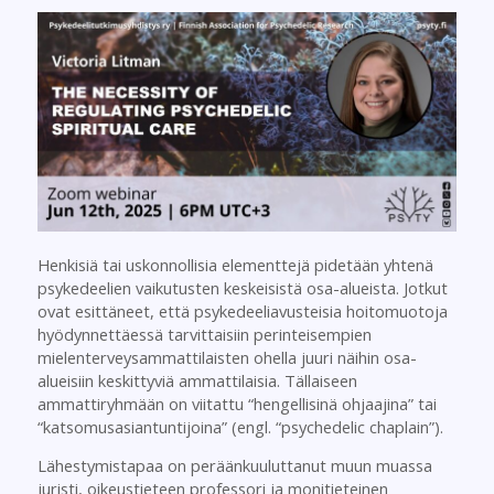
Henkisiä tai uskonnollisia elementtejä pidetään yhtenä
psykedeelien vaikutusten keskeisistä osa-alueista. Jotkut
ovat esittäneet, että psykedeeliavusteisia hoitomuotoja
hyödynnettäessä tarvittaisiin perinteisempien
mielenterveysammattilaisten ohella juuri näihin osa-
alueisiin keskittyviä ammattilaisia. Tällaiseen
ammattiryhmään on viitattu “hengellisinä ohjaajina” tai
“katsomusasiantuntijoina” (engl. “psychedelic chaplain”).
Lähestymistapaa on peräänkuuluttanut muun muassa
juristi, oikeustieteen professori ja monitieteinen