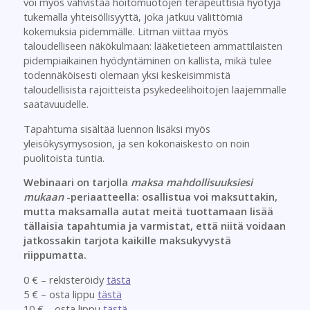
voi myös vahvistaa hoitomuotojen terapeuttisia hyötyjä
tukemalla yhteisöllisyyttä, joka jatkuu välittömiä
kokemuksia pidemmälle. Litman viittaa myös
taloudelliseen näkökulmaan: lääketieteen ammattilaisten
pidempiaikainen hyödyntäminen on kallista, mikä tulee
todennäköisesti olemaan yksi keskeisimmistä
taloudellisista rajoitteista psykedeelihoitojen laajemmalle
saatavuudelle.
Tapahtuma sisältää luennon lisäksi myös
yleisökysymysosion, ja sen kokonaiskesto on noin
puolitoista tuntia.
Webinaari on tarjolla
maksa mahdollisuuksiesi
mukaan
-periaatteella: osallistua voi maksuttakin,
mutta maksamalla autat meitä tuottamaan lisää
tällaisia tapahtumia ja varmistat, että niitä voidaan
jatkossakin tarjota kaikille maksukyvystä
riippumatta.
0 € – rekisteröidy
tästä
5 € – osta lippu
tästä
10 € – osta lippu
tästä