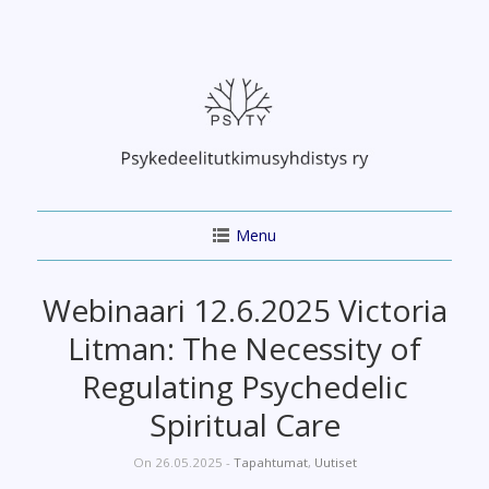
Skip
to
content
Menu
Webinaari 12.6.2025 Victoria
Litman: The Necessity of
Regulating Psychedelic
Spiritual Care
On 26.05.2025 -
Tapahtumat
,
Uutiset