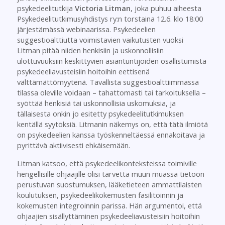
psykedeelitutkija
Victoria Litman
, joka puhuu aiheesta
Psykedeelitutkimusyhdistys ry:n torstaina 12.6. klo 18:00
järjestämässä webinaarissa. Psykedeelien
suggestioalttiutta voimistavien vaikutusten vuoksi
Litman pitää niiden henkisiin ja uskonnollisiin
ulottuvuuksiin keskittyvien asiantuntijoiden osallistumista
psykedeeliavusteisiin hoitoihin eettisenä
välttämättömyytenä. Tavallista suggestioalttiimmassa
tilassa oleville voidaan – tahattomasti tai tarkoituksella –
syöttää henkisiä tai uskonnollisia uskomuksia, ja
tällaisesta onkin jo esitetty psykedeelitutkimuksen
kentällä syytöksiä. Litmanin näkemys on, että tätä ilmiötä
on psykedeelien kanssa työskenneltäessä ennakoitava ja
pyrittävä aktiivisesti ehkäisemään.
Litman katsoo, että psykedeelikonteksteissa toimiville
hengellisille ohjaajille olisi tarvetta muun muassa tietoon
perustuvan suostumuksen, lääketieteen ammattilaisten
koulutuksen, psykedeelikokemusten fasilitoinnin ja
kokemusten integroinnin parissa. Hän argumentoi, että
ohjaajien sisällyttäminen psykedeeliavusteisiin hoitoihin