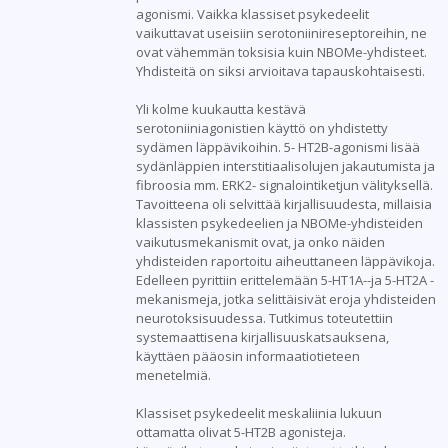
agonismi. Vaikka klassiset psykedeelit
vaikuttavat useisiin serotoniinireseptoreihin, ne
ovat vähemmän toksisia kuin NBOMe-yhdisteet.
Yhdisteitä on siksi arvioitava tapauskohtaisesti.
Yli kolme kuukautta kestävä
serotoniiniagonistien käyttö on yhdistetty
sydämen läppävikoihin. 5- HT2B-agonismi lisää
sydänläppien interstitiaalisolujen jakautumista ja
fibroosia mm. ERK2- signalointiketjun välityksellä.
Tavoitteena oli selvittää kirjallisuudesta, millaisia
klassisten psykedeelien ja NBOMe-yhdisteiden
vaikutusmekanismit ovat, ja onko näiden
yhdisteiden raportoitu aiheuttaneen läppävikoja.
Edelleen pyrittiin erittelemään 5-HT1A--ja 5-HT2A -
mekanismeja, jotka selittäisivät eroja yhdisteiden
neurotoksisuudessa. Tutkimus toteutettiin
systemaattisena kirjallisuuskatsauksena,
käyttäen pääosin informaatiotieteen
menetelmiä.
Klassiset psykedeelit meskaliinia lukuun
ottamatta olivat 5-HT2B agonisteja.