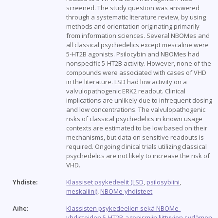
screened. The study question was answered
through a systematic literature review, by using
methods and orientation originating primarily
from information sciences. Several NBOMes and
all classical psychedelics except mescaline were
5-HT2B agonists. Psilocybin and NBOMes had
nonspecific 5-HT2B activity. However, none of the
compounds were associated with cases of VHD
in the literature. LSD had low activity on a
valvulopathogenic ERK2 readout. Clinical
implications are unlikely due to infrequent dosing
and low concentrations. The valvulopathogenic
risks of classical psychedelics in known usage
contexts are estimated to be low based on their
mechanisms, but data on sensitive readouts is
required. Ongoing clinical trials utilizing classical
psychedelics are not likely to increase the risk of
VHD.
Yhdiste:
Klassiset psykedeelit (LSD
,
psilosybiini
,
meskaliini)
,
NBOMe-yhdisteet
Aihe:
Klassisten psykedeelien sekä NBOMe-
yhdisteiden 5-HT2B-agonismiin liittyvien sydämen