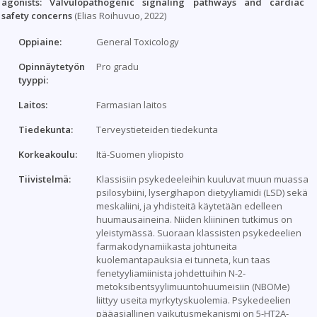
agonists: Valvulopathogenic signaling pathways and cardiac
safety concerns
(Elias Roihuvuo, 2022)
Oppiaine:
General Toxicology
Opinnäytetyön
Pro gradu
tyyppi:
Laitos:
Farmasian laitos
Tiedekunta:
Terveystieteiden tiedekunta
Korkeakoulu:
Itä-Suomen yliopisto
Tiivistelmä:
Klassisiin psykedeeleihin kuuluvat muun muassa
psilosybiini, lysergihapon dietyyliamidi (LSD) sekä
meskaliini, ja yhdisteitä käytetään edelleen
huumausaineina. Niiden kliininen tutkimus on
yleistymässä. Suoraan klassisten psykedeelien
farmakodynamiikasta johtuneita
kuolemantapauksia ei tunneta, kun taas
fenetyyliamiinista johdettuihin N-2-
metoksibentsyylimuuntohuumeisiin (NBOMe)
liittyy useita myrkytyskuolemia. Psykedeelien
pääasiallinen vaikutusmekanismi on 5-HT2A-