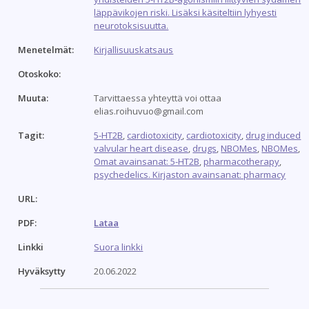
läppävikojen riski. Lisäksi käsiteltiin lyhyesti
neurotoksisuutta.
Menetelmät:
Kirjallisuuskatsaus
Otoskoko:
Muuta:
Tarvittaessa yhteyttä voi ottaa
elias.roihuvuo@gmail.com
Tagit:
5-HT2B
,
cardiotoxicity
,
cardiotoxicity
,
drug induced
valvular heart disease
,
drugs
,
NBOMes
,
NBOMes
,
Omat avainsanat: 5-HT2B
,
pharmacotherapy
,
psychedelics. Kirjaston avainsanat: pharmacy
URL:
PDF:
Lataa
Linkki
Suora linkki
Hyväksytty
20.06.2022