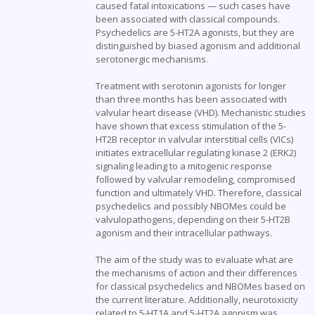
caused fatal intoxications — such cases have
been associated with classical compounds.
Psychedelics are 5-HT2A agonists, but they are
distinguished by biased agonism and additional
serotonergic mechanisms.
Treatment with serotonin agonists for longer
than three months has been associated with
valvular heart disease (VHD). Mechanistic studies
have shown that excess stimulation of the 5-
HT2B receptor in valvular interstitial cells (VICs)
initiates extracellular regulating kinase 2 (ERK2)
signaling leading to a mitogenic response
followed by valvular remodeling, compromised
function and ultimately VHD. Therefore, classical
psychedelics and possibly NBOMes could be
valvulopathogens, depending on their 5-HT2B
agonism and their intracellular pathways.
The aim of the study was to evaluate what are
the mechanisms of action and their differences
for classical psychedelics and NBOMes based on
the current literature. Additionally, neurotoxicity
related to 5-HT1A and 5-HT2A agonism was