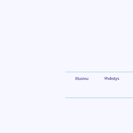
Skip
to
content
Etusivu
Yhdistys