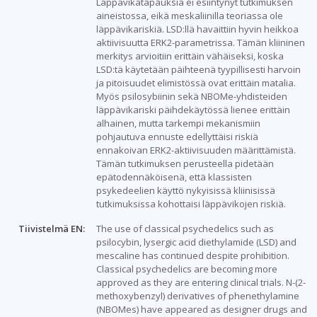
Läppävikatapauksia ei esiintynyt tutkimuksen
aineistossa, eikä meskaliinilla teoriassa ole
läppävikariskiä. LSD:llä havaittiin hyvin heikkoa
aktiivisuutta ERK2-parametrissa. Tämän kliininen
merkitys arvioitiin erittäin vähäiseksi, koska
LSD:tä käytetään päihteenä tyypillisesti harvoin
ja pitoisuudet elimistössä ovat erittäin matalia.
Myös psilosybiinin sekä NBOMe-yhdisteiden
läppävikariski päihdekäytössä lienee erittäin
alhainen, mutta tarkempi mekanismiin
pohjautuva ennuste edellyttäisi riskiä
ennakoivan ERK2-aktiivisuuden määrittämistä.
Tämän tutkimuksen perusteella pidetään
epätodennäköisenä, että klassisten
psykedeelien käyttö nykyisissä kliinisissä
tutkimuksissa kohottaisi läppävikojen riskiä.
Tiivistelmä EN:
The use of classical psychedelics such as
psilocybin, lysergic acid diethylamide (LSD) and
mescaline has continued despite prohibition.
Classical psychedelics are becoming more
approved as they are entering clinical trials. N-(2-
methoxybenzyl) derivatives of phenethylamine
(NBOMes) have appeared as designer drugs and