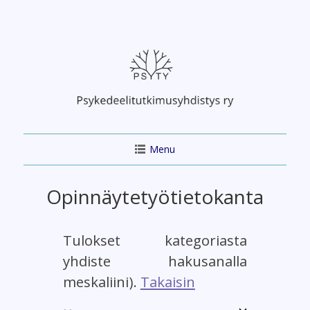
Skip
to
content
Menu
Opinnäytetyötietokanta
Tulokset kategoriasta
yhdiste hakusanalla
meskaliini).
Takaisin