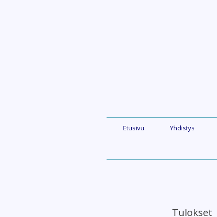
Skip
to
content
Etusivu
Yhdistys
Tulokset