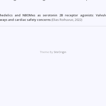
ychedelics and NBOMes as serotonin 2B receptor agonists: Valvul
hways and cardiac safety concerns
(Elias Roihuvuo, 2022)
Theme By
SiteOrigin