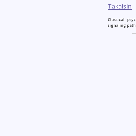
Takaisin
Classical ps
signaling pat