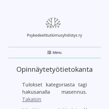
Skip
to
content
Menu
Opinnäytetyötietokanta
Tulokset kategoriasta tagi
hakusanalla masennus.
Takaisin