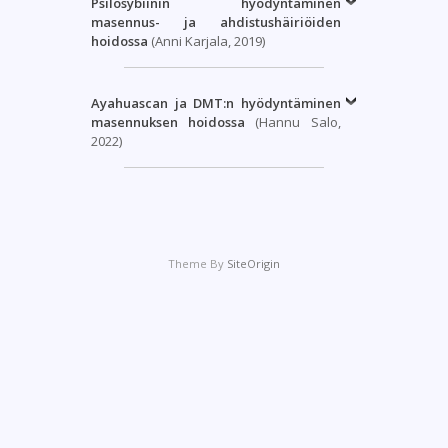
Psilosybiinin hyödyntäminen
masennus
- ja ahdistushäiriöiden
hoidossa
(Anni Karjala, 2019)
Ayahuascan ja DMT:n hyödyntäminen
masennuksen hoidossa
(Hannu Salo,
2022)
Theme By
SiteOrigin