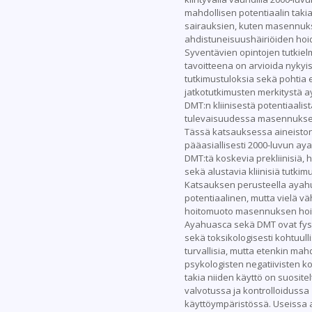
mahdollisen potentiaalin takia
sairauksien, kuten masennuk
ahdistuneisuushäiriöiden hoi
Syventävien opintojen tutkie
tavoitteena on arvioida nykyis
tutkimustuloksia sekä pohtia e
jatkotutkimusten merkitystä 
DMT:n kliinisestä potentiaalist
tulevaisuudessa masennukse
Tässä katsauksessa aineiston
pääasiallisesti 2000-luvun ay
DMT:tä koskevia prekliinisiä, 
sekä alustavia kliinisiä tutkim
Katsauksen perusteella ayah
potentiaalinen, mutta vielä vä
hoitomuoto masennuksen hoi
Ayahuasca sekä DMT ovat fysi
sekä toksikologisesti kohtuull
turvallisia, mutta etenkin mah
psykologisten negatiivisten 
takia niiden käyttö on suosite
valvotussa ja kontrolloidussa
käyttöympäristössä. Useissa 