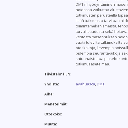
DMT:n hyödyntäminen mase
hoidossa vaikuttaa alustavien 
tutkimusten perusteella lupaa
lisää tutkimusta tarvitaan niid
toimintamekanismeista, tehos
turvallisuudesta sekä hoitov
kestosta masennuksen hoido
vaatii tulevilta tutkimuksilta 
otoskokoja, lievempiä poissul
pidempiä seuranta-aikoja se
satunnaistettua plasebokontro
tutkimusasetelmaa.
Tiivistelmä EN:
Yhdiste:
ayahuasca
,
DMT
Aihe:
Menetelmät:
Otoskoko:
Muuta: