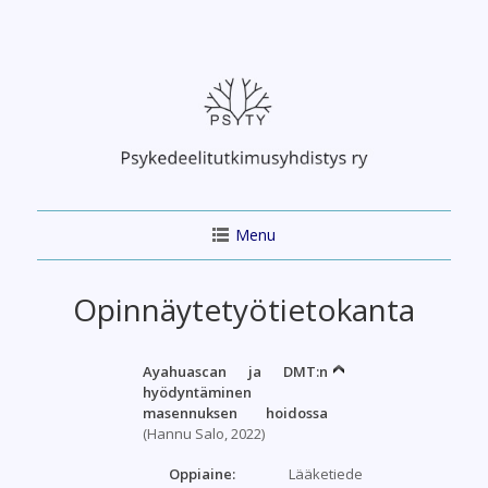
Skip
to
content
Menu
Opinnäytetyötietokanta
Ayahuascan ja DMT:n
hyödyntäminen
masennuksen hoidossa
(Hannu Salo, 2022)
Oppiaine:
Lääketiede