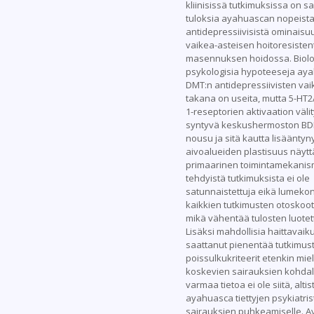
kliinisissä tutkimuksissa on s
tuloksia ayahuascan nopeist
antidepressiivisistä ominaisu
vaikea-asteisen hoitoresisten
masennuksen hoidossa. Biolo
psykologisia hypoteeseja ay
DMT:n antidepressiivisten vai
takana on useita, mutta 5-HT2
1-reseptorien aktivaation väli
syntyvä keskushermoston BDN
nousu ja sitä kautta lisääntyny
aivoalueiden plastisuus näyt
primaarinen toimintamekanism
tehdyistä tutkimuksista ei ole
satunnaistettuja eikä lumekont
kaikkien tutkimusten otoskoot
mikä vähentää tulosten luotet
Lisäksi mahdollisia haittavaik
saattanut pienentää tutkimust
poissulkukriteerit etenkin mie
koskevien sairauksien kohdall
varmaa tietoa ei ole siitä, alti
ayahuasca tiettyjen psykiatri
sairauksien puhkeamiselle. A