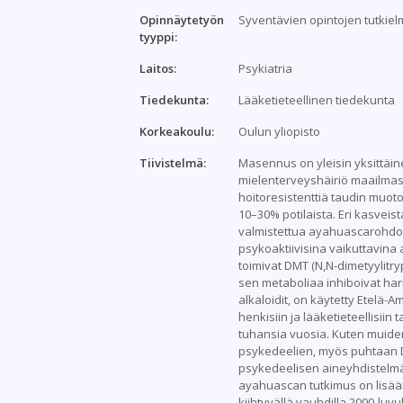
Opinnäytetyön
Syventävien opintojen tutkie
tyyppi:
Laitos:
Psykiatria
Tiedekunta:
Lääketieteellinen tiedekunta
Korkeakoulu:
Oulun yliopisto
Tiivistelmä:
Masennus on yleisin yksittäi
mielenterveyshäiriö maailmas
hoitoresistenttiä taudin muot
10–30% potilaista. Eri kasveis
valmistettua ayahuascarohdo
psykoaktiivisina vaikuttavina 
toimivat DMT (N,N-dimetyylitry
sen metaboliaa inhiboivat ha
alkaloidit, on käytetty Etelä-
henkisiin ja lääketieteellisiin t
tuhansia vuosia. Kuten muide
psykedeelien, myös puhtaan 
psykedeelisen aineyhdistelm
ayahuascan tutkimus on lisää
kiihtyvällä vauhdilla 2000-luvu