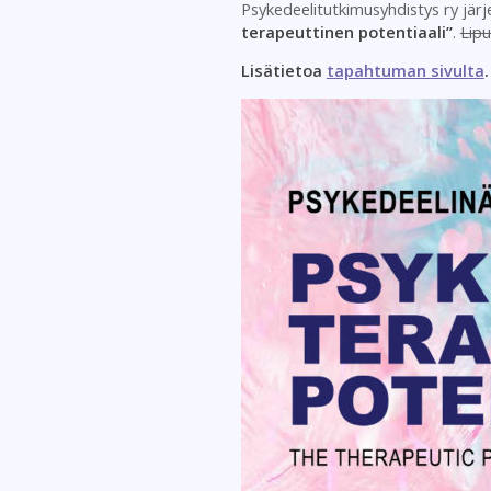
Psykedeelitutkimusyhdistys ry jär
terapeuttinen potentiaali”
.
Lipu
Lisätietoa
tapahtuman sivulta
.