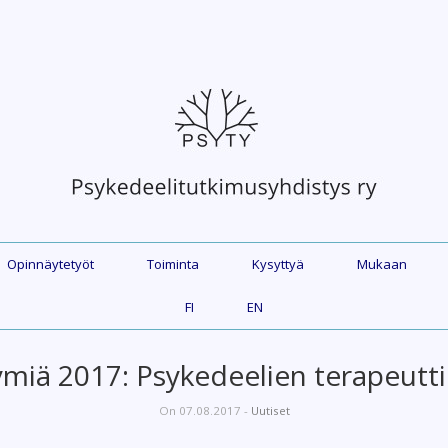
Opinnäytetyöt
Toiminta
Kysyttyä
Mukaan
FI
EN
miä 2017: Psykedeelien terapeutti
On 07.08.2017 -
Uutiset