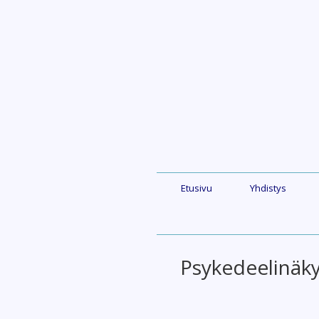
Skip
to
content
Etusivu
Yhdistys
Psykedeelinäky