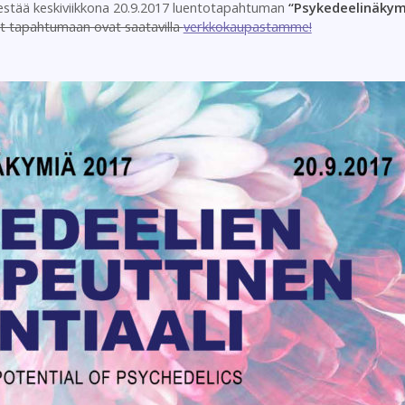
jestää keskiviikkona 20.9.2017 luentotapahtuman
“Psykedeelinäkym
t tapahtumaan ovat saatavilla
verkkokaupastamme!