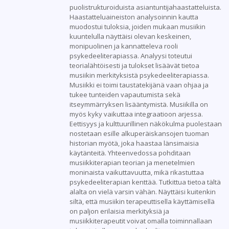
puolistrukturoiduista asiantuntijahaastatteluista.
Haastatteluaineiston analysoinnin kautta
muodostui tuloksia, joiden mukaan musiikin
kuuntelulla näyttäisi olevan keskeinen,
monipuolinen ja kannatteleva rooli
psykedeeliterapiassa. Analyysi toteutui
teorialähtöisesti ja tulokset lisäävät tietoa
musiikin merkityksistä psykedeeliterapiassa.
Musiikki ei toimi taustatekijänä vaan ohjaa ja
tukee tunteiden vapautumista sekä
itseymmärryksen lisääntymistä. Musiikilla on
myös kyky vaikuttaa integraatioon arjessa.
Eettisyys ja kulttuurillinen näkökulma puolestaan
nostetaan esille alkuperäiskansojen tuoman
historian myötä, joka haastaa länsimaisia
käytänteitä. Yhteenvedossa pohditaan
musiikkiterapian teorian ja menetelmien
moninaista vaikuttavuutta, mikä rikastuttaa
psykedeeliterapian kenttää. Tutkittua tietoa tältä
alalta on vielä varsin vähän. Näyttäisi kuitenkin
siltä, että musiikin terapeuttisella käyttämisellä
on paljon erilaisia merkityksiä ja
musiikkiterapeutit voivat omalla toiminnallaan