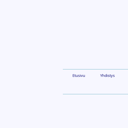
Skip
to
content
Etusivu
Yhdistys