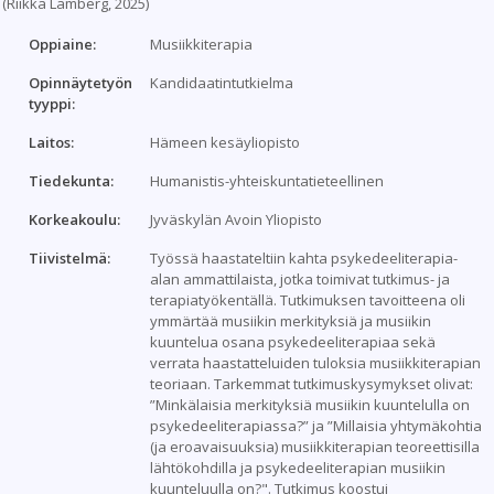
(Riikka Lamberg, 2025)
Oppiaine:
Musiikkiterapia
Opinnäytetyön
Kandidaatintutkielma
tyyppi:
Laitos:
Hämeen kesäyliopisto
Tiedekunta:
Humanistis-yhteiskuntatieteellinen
Korkeakoulu:
Jyväskylän Avoin Yliopisto
Tiivistelmä:
Työssä haastateltiin kahta psykedeeliterapia-
alan ammattilaista, jotka toimivat tutkimus- ja
terapiatyökentällä. Tutkimuksen tavoitteena oli
ymmärtää musiikin merkityksiä ja musiikin
kuuntelua osana psykedeeliterapiaa sekä
verrata haastatteluiden tuloksia musiikkiterapian
teoriaan. Tarkemmat tutkimuskysymykset olivat:
”Minkälaisia merkityksiä musiikin kuuntelulla on
psykedeeliterapiassa?” ja ”Millaisia yhtymäkohtia
(ja eroavaisuuksia) musiikkiterapian teoreettisilla
lähtökohdilla ja psykedeeliterapian musiikin
kuunteluulla on?". Tutkimus koostui