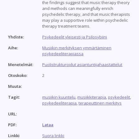
the findings suggest that music therapy theory
and methods can meaningfully enrich
psychedelic therapy, and that music therapists
may play a supportive role within psychedelic
therapy treatment teams.
Yhdiste:
Psykedeelit yleisesti ja Psilosybiini
Aihe:
Musiikin merkityksen ymmärtäminen
psykedeeliterapiassa
Menetelmät:
Puolistrukturoidut asiantuntijahaastattelut
Otoskoko:
2
Muuta:
Tagit:
musiikin kuuntelu
,
musiikkiterapia
,
psykedeelit
,
psykedeeliterapia
,
terapeuttinen merkitys
URL:
PDF:
Lataa
Linkki
Suora linkki