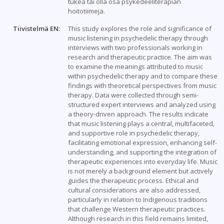
tukea tai olla osa psykedeeliterapian
hoitotiimejä.
Tiivistelmä EN:
This study explores the role and significance of
music listening in psychedelic therapy through
interviews with two professionals working in
research and therapeutic practice. The aim was
to examine the meanings attributed to music
within psychedelic therapy and to compare these
findings with theoretical perspectives from music
therapy. Data were collected through semi-
structured expert interviews and analyzed using
a theory-driven approach. The results indicate
that music listening plays a central, multifaceted,
and supportive role in psychedelic therapy,
facilitating emotional expression, enhancing self-
understanding, and supporting the integration of
therapeutic experiences into everyday life. Music
is not merely a background element but actively
guides the therapeutic process. Ethical and
cultural considerations are also addressed,
particularly in relation to Indigenous traditions
that challenge Western therapeutic practices.
Although research in this field remains limited,