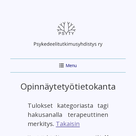
Skip
to
content
Menu
Opinnäytetyötietokanta
Tulokset kategoriasta tagi
hakusanalla terapeuttinen
merkitys.
Takaisin