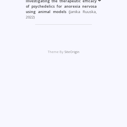
Investigating the therapeutic efficacy
of psychedelics for
anorexia nervosa
using animal models
(Janika Ruuska,
2022)
Theme By
SiteOrigin