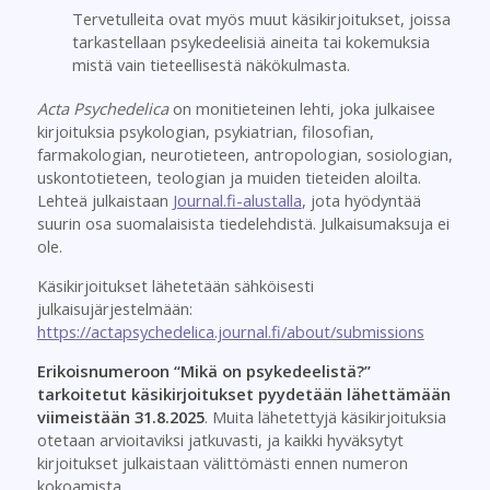
Tervetulleita ovat myös muut käsikirjoitukset, joissa
tarkastellaan psykedeelisiä aineita tai kokemuksia
mistä vain tieteellisestä näkökulmasta.
Acta Psychedelica
on monitieteinen lehti, joka julkaisee
kirjoituksia psykologian, psykiatrian, filosofian,
farmakologian, neurotieteen, antropologian, sosiologian,
uskontotieteen, teologian ja muiden tieteiden aloilta.
Lehteä julkaistaan
Journal.fi-alustalla
, jota hyödyntää
suurin osa suomalaisista tiedelehdistä. Julkaisumaksuja ei
ole.
Käsikirjoitukset lähetetään sähköisesti
julkaisujärjestelmään:
https://actapsychedelica.journal.fi/about/submissions
Erikoisnumeroon “Mikä on psykedeelistä?”
tarkoitetut käsikirjoitukset pyydetään lähettämään
viimeistään 31.8.2025
. Muita lähetettyjä käsikirjoituksia
otetaan arvioitaviksi jatkuvasti, ja kaikki hyväksytyt
kirjoitukset julkaistaan välittömästi ennen numeron
kokoamista.