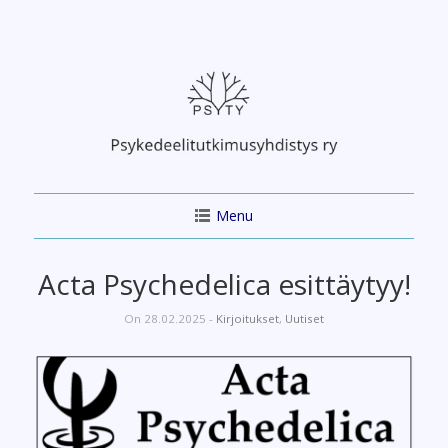
Skip
to
content
Menu
Acta Psychedelica esittäytyy!
On 28.02.2025 -
Kirjoitukset
,
Uutiset