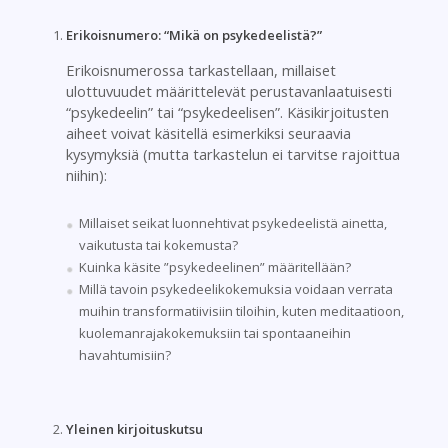
Erikoisnumero: “Mikä on psykedeelistä?”
Erikoisnumerossa tarkastellaan, millaiset
ulottuvuudet määrittelevät perustavanlaatuisesti
“psykedeelin” tai “psykedeelisen”. Käsikirjoitusten
aiheet voivat käsitellä esimerkiksi seuraavia
kysymyksiä (mutta tarkastelun ei tarvitse rajoittua
niihin):
Millaiset seikat luonnehtivat psykedeelistä ainetta,
vaikutusta tai kokemusta?
Kuinka käsite ”psykedeelinen” määritellään?
Millä tavoin psykedeelikokemuksia voidaan verrata
muihin transformatiivisiin tiloihin, kuten meditaatioon,
kuolemanrajakokemuksiin tai spontaaneihin
havahtumisiin?
Yleinen kirjoituskutsu