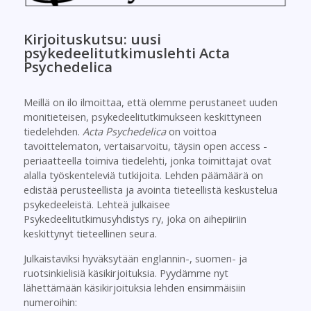
Kirjoituskutsu: uusi
psykedeelitutkimuslehti Acta
Psychedelica
Meillä on ilo ilmoittaa, että olemme perustaneet uuden
monitieteisen, psykedeelitutkimukseen keskittyneen
tiedelehden.
Acta Psychedelica
on voittoa
tavoittelematon, vertaisarvoitu, täysin open access -
periaatteella toimiva tiedelehti, jonka toimittajat ovat
alalla työskenteleviä tutkijoita. Lehden päämäärä on
edistää perusteellista ja avointa tieteellistä keskustelua
psykedeeleistä. Lehteä julkaisee
Psykedeelitutkimusyhdistys ry, joka on aihepiiriin
keskittynyt tieteellinen seura.
Julkaistaviksi hyväksytään englannin-, suomen- ja
ruotsinkielisiä käsikirjoituksia. Pyydämme nyt
lähettämään käsikirjoituksia lehden ensimmäisiin
numeroihin: