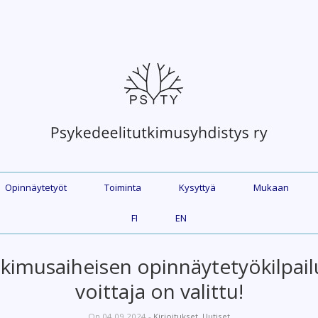
Opinnäytetyöt
Toiminta
Kysyttyä
Mukaan
FI
EN
tkimusaiheisen opinnäytetyökilpai
voittaja on valittu!
On 04.09.2024 -
Kirjoitukset
,
Uutiset