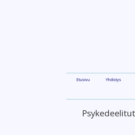
Skip
to
content
Etusivu
Yhdistys
Psykedeelitu