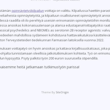
jestämän
opinnäytetyökilpailun
voittaja on valittu. Kilpailussa haettiin pa
aiheista opinnäytetyötä, ja kilpailuun osallistuneet opinnäytetyöt arvioi
dessä raadilla oli ilo perehtyä useisiin erinomaisiin opinnäytetöihin monilt
llessa ansiokas kokonaisuutenaan ja alansa edustajanaVoittajatyöksi raati 
lassical psychedelics and NBOMEs as serotonin 2B receptor agonists: val
kedeelien mahdollisia sydämeen kohdistuvia haittavaikutuksia käsittelevä
ston Terveystieteiden tiedekunnan Farmasian laitoksella vuonna 2022.
 mukaan voittajatyö on hyvin ansiokas ja kattava kirjallisuuskatsaus, joka 
hjalta tunnistamaan oleellisia jatkotutkimuksen kohteita. Työ on erinomaise
elun kypsyyttä. Psyty palkitsi työn 200 euron suuruisella stipendillä.
rohkaisemme heitä jatkamaan tutkimustyön parissa!
Theme By
SiteOrigin