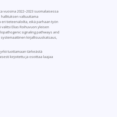
rasta vuosina 2022–2023 suomalaisessa
 hallituksen valtuuttama
a eri tieteenaloilta, eikä parhaan työn
valitsi Elias Roihuvuon yleisen
vulopathogenic signaling pathways and
 systemaattinen kirjallisuuskatsaus,
pyrkii tuottamaan tärkeästä
sti kirjoitettu ja osoittaa laajaa