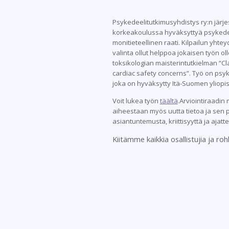
Psykedeelitutkimusyhdistys ry:n jär
korkeakoulussa hyväksyttyä psykedeeli
monitieteellinen raati. Kilpailun yhtey
valinta ollut helppoa jokaisen työn o
toksikologian maisterintutkielman “C
cardiac safety concerns”. Työ on psy
joka on hyväksytty Itä-Suomen yliopi
Voit lukea työn
täältä
.Arviointiraadin
aiheestaan myös uutta tietoa ja sen po
asiantuntemusta, kriittisyyttä ja ajatt
Kiitämme kaikkia osallistujia ja 