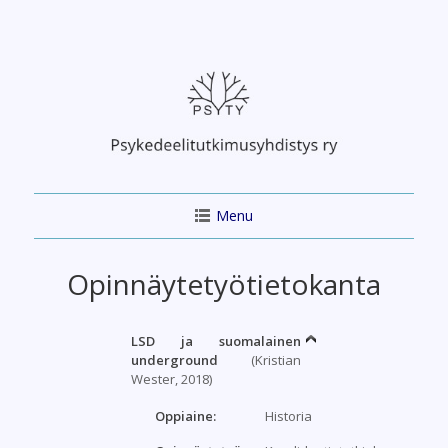
Skip
to
content
Menu
Opinnäytetyötietokanta
LSD ja suomalainen
underground
(Kristian
Wester, 2018)
Oppiaine:
Historia