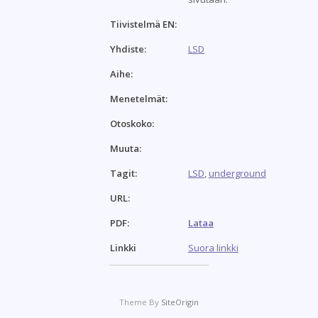
Tiivistelmä EN:
Yhdiste:
LSD
Aihe:
Menetelmät:
Otoskoko:
Muuta:
Tagit:
LSD
,
underground
URL:
PDF:
Lataa
Linkki
Suora linkki
Theme By
SiteOrigin