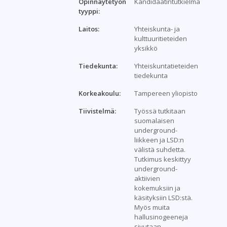
Opinnäytetyön
Kandidaatintutkielma
tyyppi:
Laitos:
Yhteiskunta- ja
kulttuuritieteiden
yksikkö
Tiedekunta:
Yhteiskuntatieteiden
tiedekunta
Korkeakoulu:
Tampereen yliopisto
Tiivistelmä:
Työssä tutkitaan
suomalaisen
underground-
liikkeen ja LSD:n
välistä suhdetta.
Tutkimus keskittyy
underground-
aktiivien
kokemuksiin ja
käsityksiin LSD:stä.
Myös muita
hallusinogeeneja
sivutaan.