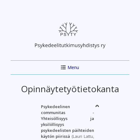
Skip
to
content
Menu
Opinnäytetyötietokanta
Psykedeelinen
communitas -
Yhteisöllisyys ja
yksilöllisyys
psykedeelisten päihteiden
käytön piirissä
(Lauri Lattu,