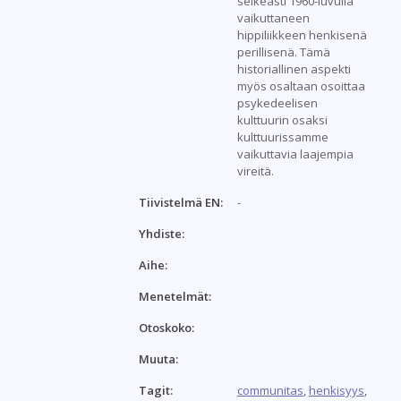
selkeästi 1960-luvulla
vaikuttaneen
hippiliikkeen henkisenä
perillisenä. Tämä
historiallinen aspekti
myös osaltaan osoittaa
psykedeelisen
kulttuurin osaksi
kulttuurissamme
vaikuttavia laajempia
vireitä.
Tiivistelmä EN:
-
Yhdiste:
Aihe:
Menetelmät:
Otoskoko:
Muuta:
Tagit:
communitas
,
henkisyys
,