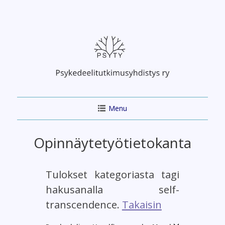
Skip
to
content
Menu
Opinnäytetyötietokanta
Tulokset kategoriasta tagi
hakusanalla self-
transcendence.
Takaisin