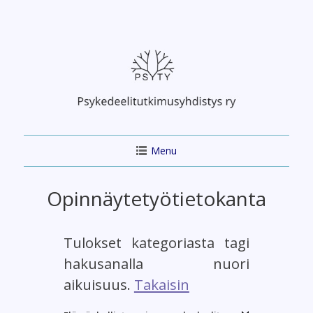
Skip
to
content
Menu
Opinnäytetyötietokanta
Tulokset kategoriasta tagi
hakusanalla nuori
aikuisuus.
Takaisin