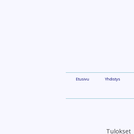
Skip
to
content
Etusivu
Yhdistys
Tulokset