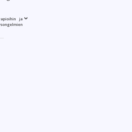
rapioihin ja
ysongelmien