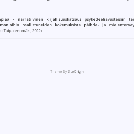
apiaa – narratiivinen kirjallisuuskatsaus psykedeeliavusteisiin te
emonioihin osallistuneiden kokemuksista päihde- ja mielenterve
ko Taipaleenmäki, 2022)
Theme By
SiteOrigin