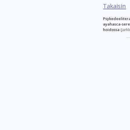
Takaisin
Psykedeeliter
ayahasca-ser
hoidossa
(Jark