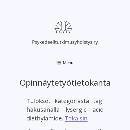
Skip
to
content
Menu
Opinnäytetyötietokanta
Tulokset kategoriasta tagi
hakusanalla lysergic acid
diethylamide.
Takaisin