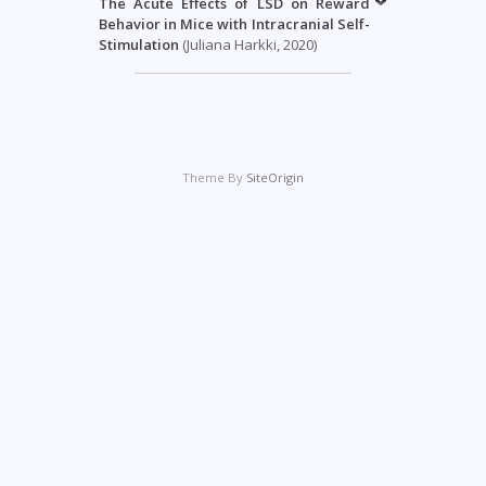
The Acute Effects of LSD on Reward
Behavior in Mice with Intracranial Self-
Stimulation
(Juliana Harkki, 2020)
Theme By
SiteOrigin