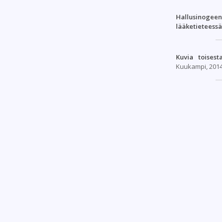
Hallusinogee
lääketieteessä
Kuvia toises
Kuukampi, 2014