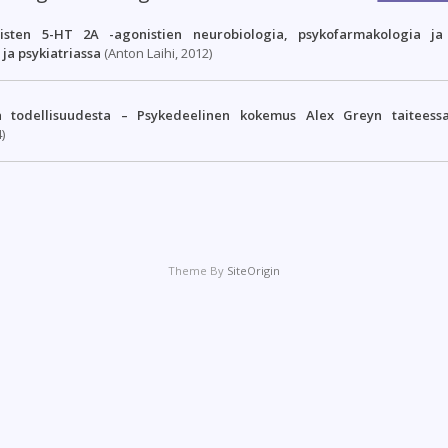
nisten 5-HT 2A -agonistien neurobiologia, psykofarmakologia ja 
 ja psykiatriassa
(Anton Laihi, 2012)
ta todellisuudesta – Psykedeelinen kokemus Alex Greyn taiteess
)
Theme By
SiteOrigin