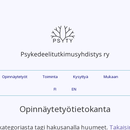
Opinnäytetyöt
Toiminta
Kysyttyä
Mukaan
FI
EN
Opinnäytetyötietokanta
kategoriasta tagi hakusanalla huumeet.
Takaisi