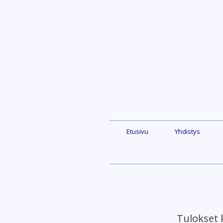
Skip
to
content
Etusivu
Yhdistys
Tulokset 