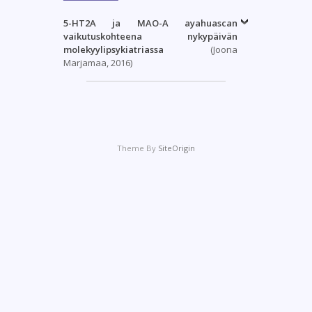
5-HT2A ja MAO-A ayahuascan
vaikutuskohteena nykypäivän
molekyylipsykiatriassa
(Joona
Marjamaa, 2016)
Theme By
SiteOrigin