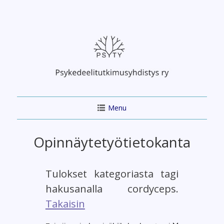
Skip
to
content
Menu
Opinnäytetyötietokanta
Tulokset kategoriasta tagi
hakusanalla cordyceps.
Takaisin