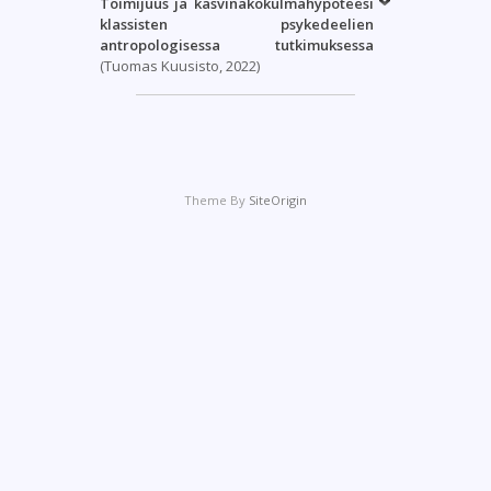
Toimijuus ja kasvinäkökulmahypoteesi
klassisten psykedeelien
antropologisessa tutkimuksessa
(Tuomas Kuusisto, 2022)
Theme By
SiteOrigin