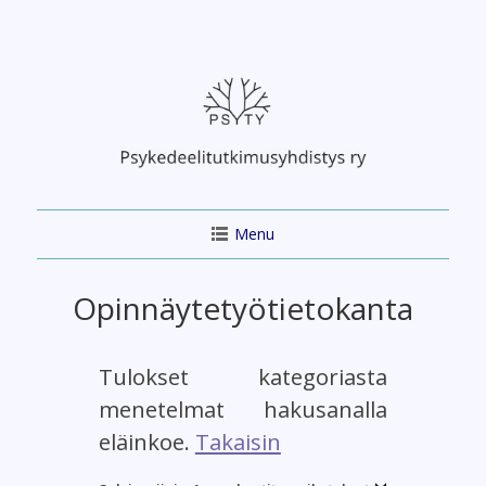
Skip
to
content
Menu
Opinnäytetyötietokanta
Tulokset kategoriasta
menetelmat hakusanalla
eläinkoe.
Takaisin