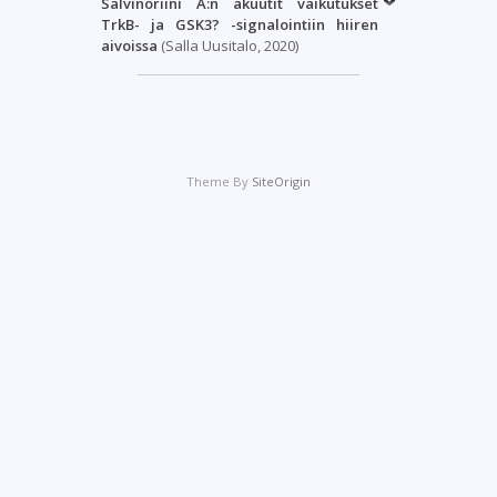
Salvinoriini A:n akuutit vaikutukset
TrkB- ja GSK3? -signalointiin hiiren
aivoissa
(Salla Uusitalo, 2020)
Theme By
SiteOrigin