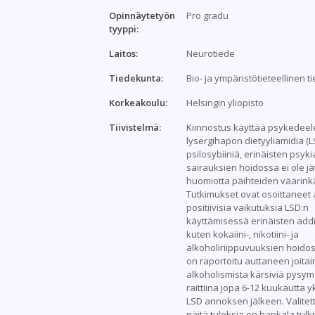
Opinnäytetyön
Pro gradu
tyyppi:
Laitos:
Neurotiede
Tiedekunta:
Bio- ja ympäristötieteellinen 
Korkeakoulu:
Helsingin yliopisto
Tiivistelmä:
Kiinnostus käyttää psykedeele
lysergihapon dietyyliamidia (L
psilosybiiniä, erinäisten psyki
sairauksien hoidossa ei ole jä
huomiotta päihteiden väärink
Tutkimukset ovat osoittaneet 
positiivisia vaikutuksia LSD:n
käyttämisessä erinäisten addi
kuten kokaiini-, nikotiini- ja
alkoholiriippuvuuksien hoidos
on raportoitu auttaneen joitai
alkoholismista kärsiviä pysy
raittiina jopa 6-12 kuukautta y
LSD annoksen jälkeen. Valitet
näitä tuloksia on hankala tulkit