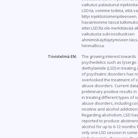
vaikutus palautunut injektoit
LSD:tä, voimme todeta, että v
liittyi injektiotoimenpiteeseen
havaintomme tässä tutkimukse
ettei LSD:llä ole merkittävää a
vaikutusta sukroosiliuoksen
ahmimiskäyttäytymiseen täss
hiirimallissa.
Tiivistelmä EN:
The growing interest towards
psychedelics such as lysergic 
diethylamide (LSD) in treating 
of psychiatric disorders has n
overlooked the treatment of 
abuse disorders. Current dat
preliminary positive results in
in treating different types of
abuse disorders, including co
nicotine and alcohol addiction
Regarding alcoholism, LSD ha
reported to produce abstinen
alcohol for up to 6-12 months 
only one LSD session in some 