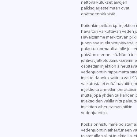
nettovaikutukset aivojen
palkkiojärjestelmään ovat
epätodennäköisiä.
Kuitenkin pelkän i.p. injektion 
havaittiin vaikuttavan veden 
Havaitsimme merkittävän piik
juonnissa injektointipäivänä, 
palautui normaalitasolle jo s
päivään mennessä. Nämä tul
johtivat jatkotutkimukseemme
osoitettiin injektion aiheuttava
vedenjuontiin riippumatta siitä
injektoidaanko saliinia vai LSD
vaikutusta ei enää havaittu, m
injektioita annettiin perättäisi
mutta jopa yhden tai kahden p
injektioiden välillä riitti pala
injektion aiheuttaman piikin
vedenjuontiin.
Koska onnistuimme poistama
vedenjuontiin aiheutuneen v
toistetuilla saliini-injektioilla, e