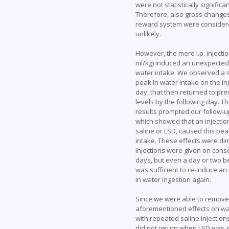
were not statistically significan
Therefore, also gross changes
reward system were conside
unlikely.
However, the mere i.p. injectio
ml/kg) induced an unexpected 
water intake. We observed a s
peak in water intake on the in
day, that then returned to pre
levels by the following day. T
results prompted our follow-u
which showed that an injection
saline or LSD, caused this pea
intake. These effects were dim
injections were given on cons
days, but even a day or two 
was sufficient to re-induce an
in water ingestion again.
Since we were able to remove
aforementioned effects on wa
with repeated saline injection
did not return when LSD was 