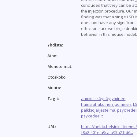
concluded that they can be att
the injection procedure. Our 
finding was that a single LSD i
does not have any significant
effect on sucrose binge drinki
behavior in this mouse model.
Yhdiste:
Aihe:
Menetelmät:
Otoskoko:
Muuta:
Tagit:
ahmimiskäyttäytyminen
,
humalahakuinen juominen
,
L
palkkiojärjestelmä
,
psychedel
psykedeelit
URL:
https://helda.helsinki.fi/item
f8b8-401e-a9ca-a95a21fd6...