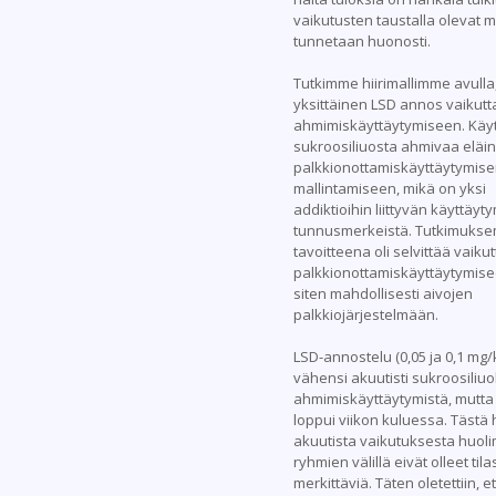
vaikutusten taustalla olevat 
tunnetaan huonosti.
Tutkimme hiirimallimme avulla
yksittäinen LSD annos vaikutt
ahmimiskäyttäytymiseen. Kä
sukroosiliuosta ahmivaa eläin
palkkionottamiskäyttäytymis
mallintamiseen, mikä on yksi
addiktioihin liittyvän käyttäyt
tunnusmerkeistä. Tutkimuks
tavoitteena oli selvittää vaik
palkkionottamiskäyttäytymise
siten mahdollisesti aivojen
palkkiojärjestelmään.
LSD-annostelu (0,05 ja 0,1 mg/kg
vähensi akuutisti sukroosiliu
ahmimiskäyttäytymistä, mutta
loppui viikon kuluessa. Tästä 
akuutista vaikutuksesta huoli
ryhmien välillä eivät olleet tilas
merkittäviä. Täten oletettiin, e