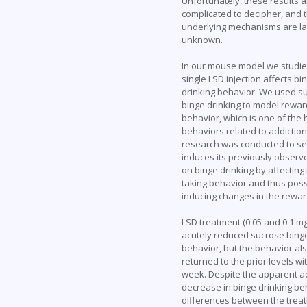
Unfortunately, these results a
complicated to decipher, and 
underlying mechanisms are la
unknown.
In our mouse model we studi
single LSD injection affects bi
drinking behavior. We used s
binge drinking to model rewar
behavior, which is one of the 
behaviors related to addiction
research was conducted to se
induces its previously observ
on binge drinking by affecting
taking behavior and thus poss
inducing changes in the rewa
LSD treatment (0.05 and 0.1 mg/
acutely reduced sucrose binge
behavior, but the behavior al
returned to the prior levels wi
week. Despite the apparent a
decrease in binge drinking be
differences between the trea