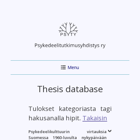
Skip
to
content
Menu
Thesis database
Tulokset kategoriasta tagi
hakusanalla hipit.
Takaisin
Psykedeelikulttuurin virtauksia
Suomessa 1960-luvulta nykypäivään