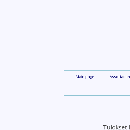
Skip
to
content
Main page
Association
Tulokset 