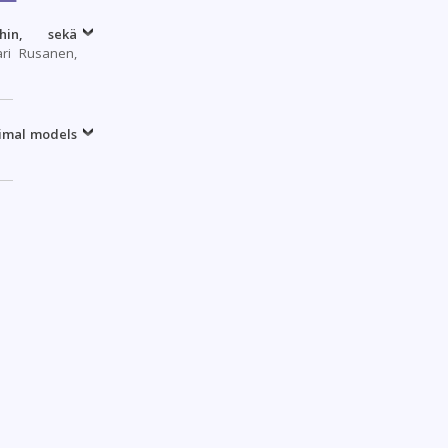
ihin, sekä
ri Rusanen,
nimal models