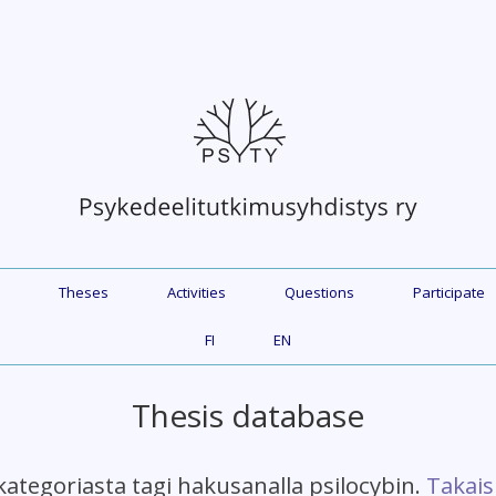
Theses
Activities
Questions
Participate
FI
EN
Thesis database
kategoriasta tagi hakusanalla psilocybin.
Takais