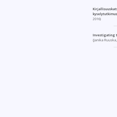
Kirjallisuu
kyselytutkimu
2016)
Investigating 
(Janika Ruuska,