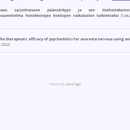
skatsaus sarjoittaiseen päänsärkyyn ja sen itsehoitokeino
ssuunnitelma hoitokeinojen koettujen vaikutusten tutkimiseksi
(Saka
the therapeutic efficacy of psychedelics for anorexia nervosa using a
 2022)
Theme By
SiteOrigin