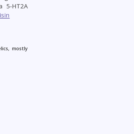
 ja 5-HT2A
isin
ics, mostly