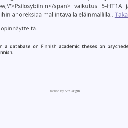
low;\">Psilosybiinin</span> vaikutus 5-HT1A
hin anoreksiaa mallintavalla eläinmallilla..
Taka
t opinnäytteitä.
n a database on Finnish academic theses on psychedel
innish.
Theme By
SiteOrigin