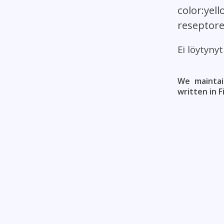
color:yel
reseptorei
Ei löytyny
We maintai
written in F