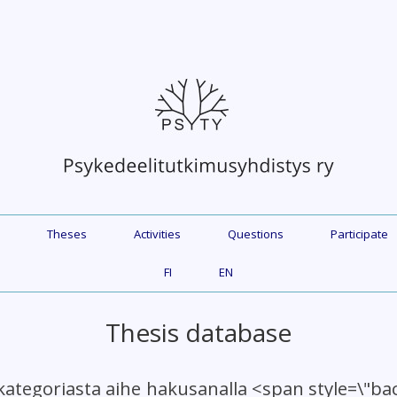
Theses
Activities
Questions
Participate
FI
EN
Thesis database
kategoriasta aihe hakusanalla <span style=\"b