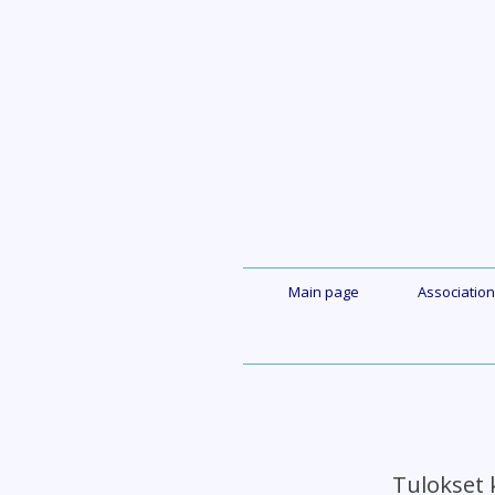
Skip
to
content
Main page
Association
Tulokset 