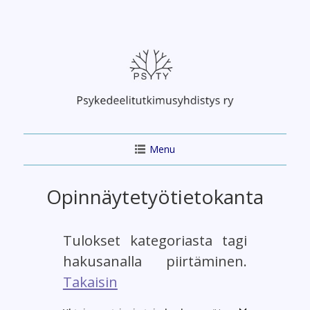
Skip
to
content
Menu
Opinnäytetyötietokanta
Tulokset kategoriasta tagi
hakusanalla piirtäminen.
Takaisin