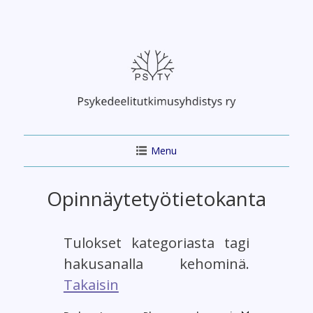
Skip
to
content
Menu
Opinnäytetyötietokanta
Tulokset kategoriasta tagi
hakusanalla kehominä.
Takaisin