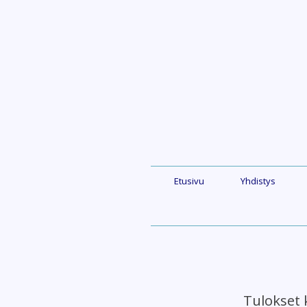
Skip
to
content
Etusivu
Yhdistys
Tulokset 