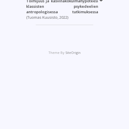
Toimijuus ja kasvinäkökulmahypoteesi
klassisten psykedeelien
antropologisessa tutkimuksessa
(Tuomas Kuusisto, 2022)
Theme By
SiteOrigin