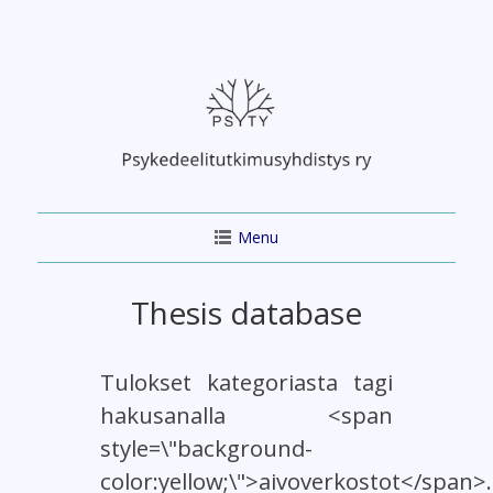
Skip
to
content
Menu
Thesis database
Tulokset kategoriasta tagi
hakusanalla <span
style=\"background-
color:yellow;\">aivoverkostot</span>.