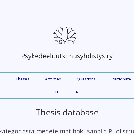
Theses
Activities
Questions
Participate
FI
EN
Thesis database
kategoriasta menetelmat hakusanalla Puolistr