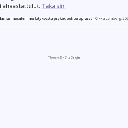
ijahaastattelut.
Takaisin
tkimus musiikin merkityksestä psykedeeliterapiassa
(Riikka Lamberg, 20
Theme By
SiteOrigin